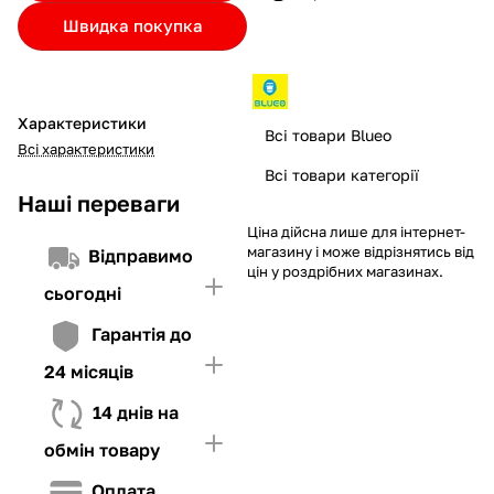
Якщо ліміт нижчий за вартість товару, невистачаючу суму
Швидка покупка
потрібно внести Першим внеском
4. Мати достатньо коштів для внесення першої частини платежу
та Першого внеску (у разі потреби)
Характеристики
Всі товари Blueo
Всі характеристики
Всі товари категорії
Наші переваги
Ціна дійсна лише для інтернет-
магазину і може відрізнятись від
Відправимо
цін у роздрібних магазинах.
сьогодні
Гарантія до
24 місяців
14 днів на
обмін товару
Оплата