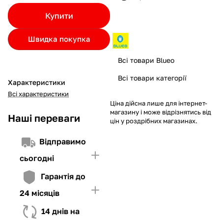
Якщо ліміт нижчий за вартість товару, невистачаючу суму
Купити
потрібно внести Першим внеском
4. Мати достатньо коштів для внесення першої частини платежу
Швидка покупка
та Першого внеску (у разі потреби)
Всі товари Blueo
Всі товари категорії
Характеристики
Всі характеристики
Ціна дійсна лише для інтернет-
магазину і може відрізнятись від
Наші переваги
цін у роздрібних магазинах.
Відправимо
сьогодні
Гарантія до
24 місяців
14 днів на