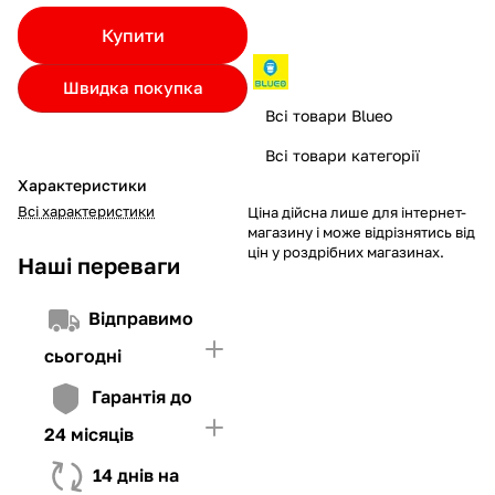
Якщо ліміт нижчий за вартість товару, невистачаючу суму
Купити
потрібно внести Першим внеском
4. Мати достатньо коштів для внесення першої частини платежу
Швидка покупка
та Першого внеску (у разі потреби)
Всі товари Blueo
Всі товари категорії
Характеристики
Всі характеристики
Ціна дійсна лише для інтернет-
магазину і може відрізнятись від
цін у роздрібних магазинах.
Наші переваги
Відправимо
сьогодні
Гарантія до
24 місяців
14 днів на