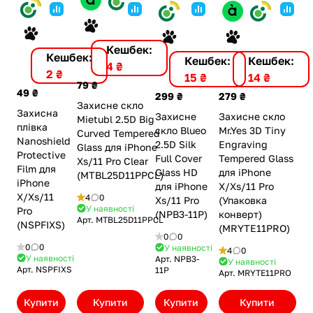
Кешбек:
Кешбек:
Кешбек:
Кешбек:
4 ₴
2 ₴
14 ₴
15 ₴
79 ₴
49 ₴
279 ₴
299 ₴
Захисне скло
Захисна
Захисне скло
Захисне
Mietubl 2.5D Big
плівка
Mr.Yes 3D Tiny
скло Blueo
Curved Tempered
Nanoshield
Engraving
2.5D Silk
Glass для iPhone
Protective
Tempered Glass
Full Cover
Xs/11 Pro Clear
Film для
для iPhone
Glass HD
(MTBL25D11PPCL)
iPhone
X/Xs/11 Pro
для iPhone
X/Xs/11
4
0
(Упаковка
Xs/11 Pro
У наявності
Pro
конверт)
(NPB3-11P)
Арт.
MTBL25D11PPCL
(NSPFIXS)
(MRYTE11PRO)
0
0
0
0
У наявності
4
0
У наявності
Арт.
NPB3-
У наявності
Арт.
NSPFIXS
11P
Арт.
MRYTE11PRO
Купити
Купити
Купити
Купити