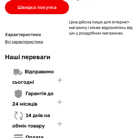
Якщо ліміт нижчий за вартість товару, невистачаючу суму
Швидка покупка
потрібно внести Першим внеском
4. Мати достатньо коштів для внесення першої частини платежу
Ціна дійсна лише для інтернет-
та Першого внеску (у разі потреби)
магазину і може відрізнятись від
цін у роздрібних магазинах.
Характеристики
Всі характеристики
Наші переваги
Відправимо
сьогодні
Гарантія до
24 місяців
14 днів на
обмін товару
Оплата