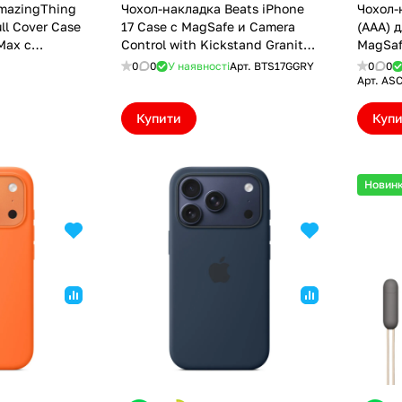
mazingThing
Чохол-накладка Beats iPhone
Чохол-
ll Cover Case
17 Case с MagSafe и Camera
(AAA) д
Max с
Control with Kickstand Granite
MagSaf
176.9PMMFPK)
Gray (BTS17GGRY)
(ASC1
0
0
У наявності
Арт.
BTS17GGRY
0
0
Арт.
ASC
Купити
Куп
Новин