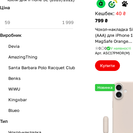
Ціна
Кешбек:
40 ₴
799 ₴
Чохол-накладка Si
Виробник
(AAA) для iPhone 1
MagSafe Orange
Devia
(ASC17PMOR(M))
0
0
У наявності
Арт.
ASC17PMOR(M)
AmazingThing
Купити
Santa Barbara Polo Racquet Club
Benks
Новинка
WiWU
Kingxbar
Blueo
Тип
Beats
Без бренду
Чохол-накладка