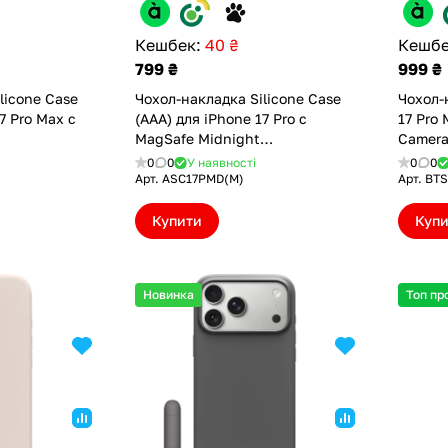
Кешбек:
40 ₴
Кешбе
799 ₴
999 ₴
licone Case
Чохол-накладка Silicone Case
Чохол-
7 Pro Max с
(AAA) для iPhone 17 Pro с
17 Pro
MagSafe Midnight
Camera
(ASC17PMD(M))
Granit
0
0
У наявності
0
0
Арт.
ASC17PMD(M)
Арт.
BT
Купити
Куп
Новинка
Топ пр