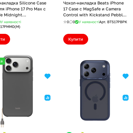
накладка Silicone Case
Чохол-накладка Beats iPhone
ля iPhone 17 Pro Max с
17 Case с MagSafe и Camera
e Midnight
Control with Kickstand Pebble
7PMMD(M))
Pink (BTS17PBPK)
У наявності
0
0
У наявності
Арт.
BTS17PBPK
17PMMD(M)
ити
Купити
ка