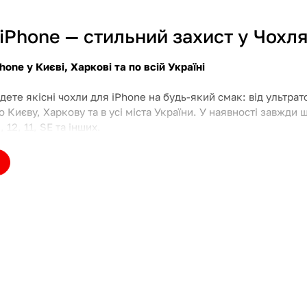
iPhone — стильний захист у Чохля
hone у Києві, Харкові та по всій Україні
йдете якісні чохли для iPhone на будь-який смак: від ультр
о Києву, Харкову та в усі міста України. У наявності завжд
, 12, 11, SE та інших.
рібен чохол для iPhone?
ий захист вашого смартфона
iPhone — це не лише технології, а й інвестиція. Щоб уникну
ковий аксесуар. Особливо популярними є ударостійкі кейси,
ація