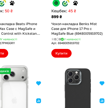
к:
50 ₴
Кешбек:
45 ₴
899 ₴
накладка Beats iPhone
Чохол-накладка Benks Mist
 Max Case с MagSafe и
Case для iPhone 17 Pro с
 Control with Kickstand
MagSafe Blue (6948005919702)
e Gray (BTS17PMGGRY)
У наявності
0
0
У наявності
S17PMGGRY
Арт.
6948005919702
ити
Купити
одажів