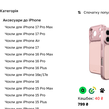
д
д
д
д
д
д
д
д
л
л
л
л
л
л
л
л
Категорія
Спочатку попу
я
я
я
я
я
я
я
я
Аксесуари до iPhone
i
i
i
i
i
i
i
i
P
P
P
P
P
P
P
P
Чохли для iPhone 17 Pro Max
h
h
h
h
h
h
h
h
Чохли для iPhone 17 Pro
o
o
o
o
o
o
o
o
Чохли для iPhone Air
n
n
n
n
n
n
n
n
e
e
e
e
e
e
e
e
Чохли для iPhone 17
1
1
A
1
1
1
1
1
Чохли для iPhone 16 Pro Max
7
7
i
7
6
6
6
6
Чохли для iPhone 16 Pro
P
P
r
P
P
P
e
Чохли для iPhone 16 Plus
r
r
r
r
l
/
o
o
o
o
u
1
Чохли для iPhone 16e/17e
M
M
s
7
Чохли для iPhone 16
a
a
e
Чохли для iPhone 15 Pro Max
x
x
Чохли для iPhone 15 Pro
Кешбек:
40 ₴
Чохли для iPhone 15 Plus
799 ₴
Чохли для iPhone 15