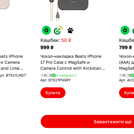
Кешбек:
50 ₴
Кешбе
999 ₴
799 ₴
eats iPhone
Чохол-накладка Beats iPhone
Чохол-
 и Camera
17 Pro Case с MagSafe и
(AAA) д
stand Lime
Camera Control with Kickstand
MagSaf
)
Granite Gray (BTS17PGGRY)
рт.
BTS17LMST
0
0
У наявності
0
0
Арт.
BTS17PGGRY
Арт.
ACC
Купити
Куп
Завантажити ще