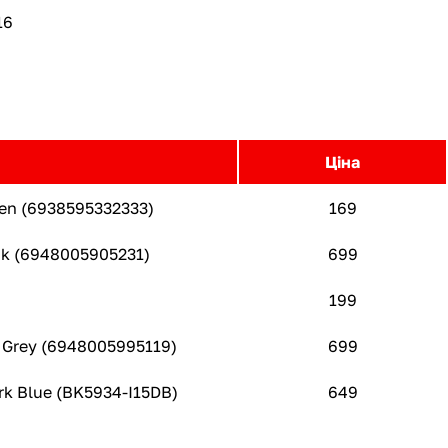
16
Ціна
een (6938595332333)
169
ck (6948005905231)
699
199
e Grey (6948005995119)
699
rk Blue (BK5934-I15DB)
649