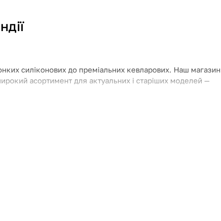
ндії
атонких силіконових до преміальних кевларових. Наш магазин
и широкий асортимент для актуальних і старіших моделей —
ти подряпин, тріщин та пошкоджень під час падінь, захисний
 що витримують падіння з висоти.