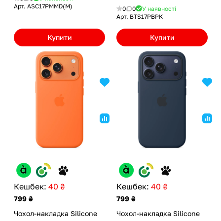
Арт.
ASC17PMMD(M)
0
0
У наявності
Арт.
BTS17PBPK
Купити
Купити
Кешбек:
40 ₴
Кешбек:
40 ₴
799 ₴
799 ₴
Чохол-накладка Silicone
Чохол-накладка Silicone