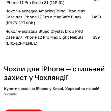
iPhone 11 Pro Green 31 (11P-31)
Чохол-накладка AmazingThing Titan Max
Case для iPhone 17 Pro с MagSafe Black
1499
(IP176.3PTXBK)
Чохол-накладка Blueo Crystal Drop PRO
Case для iPhone 12 Pro Max Light Nebula
339
(B41-12PMLNBL)
Чохли для iPhone — стильний
захист у Чохляндії
Купити чохол на iPhone у Києві, Харкові та по всій
Україні
У Чохляндії ви знайдете якісні чохли для iPhone на
будь-який смак: від ультратонких силіконових до