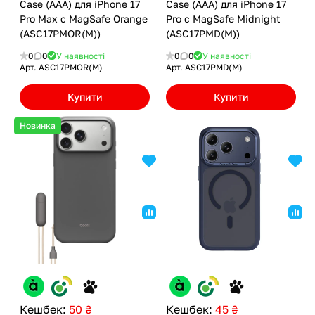
Case (AAA) для iPhone 17
Case (AAA) для iPhone 17
Pro Max с MagSafe Orange
Pro с MagSafe Midnight
(ASC17PMOR(M))
(ASC17PMD(M))
0
0
У наявності
0
0
У наявності
Арт.
ASC17PMOR(M)
Арт.
ASC17PMD(M)
Купити
Купити
Новинка
Кешбек:
50 ₴
Кешбек:
45 ₴