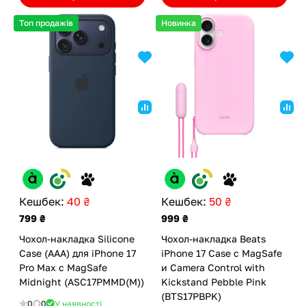
Топ продажів
Новинка
Кешбек:
40 ₴
Кешбек:
50 ₴
799 ₴
999 ₴
Чохол-накладка Silicone
Чохол-накладка Beats
Case (AAA) для iPhone 17
iPhone 17 Case с MagSafe
Pro Max с MagSafe
и Camera Control with
Midnight (ASC17PMMD(M))
Kickstand Pebble Pink
(BTS17PBPK)
0
0
У наявності