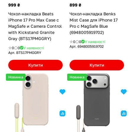
999 ₴
899 ₴
Чохол-накладка Beats
Чохол-накладка Benks
iPhone 17 Pro Max Case с
Mist Case для iPhone 17
MagSafe и Camera Control
Pro с MagSafe Blue
with Kickstand Granite
(6948005919702)
Gray (BTS17PMGGRY)
0
0
У наявності
Арт.
6948005919702
0
0
У наявності
Арт.
BTS17PMGGRY
Купити
Купити
Новинка
Новинка