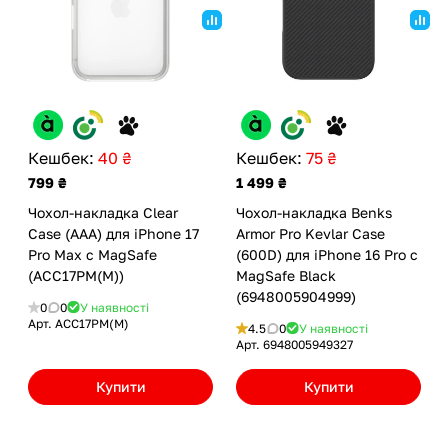
Кешбек:
40 ₴
Кешбек:
75 ₴
799 ₴
1 499 ₴
Чохол-накладка Clear
Чохол-накладка Benks
Case (AAA) для iPhone 17
Armor Pro Kevlar Case
Pro Max с MagSafe
(600D) для iPhone 16 Pro с
(ACC17PM(M))
MagSafe Black
(6948005904999)
0
0
У наявності
Арт.
ACC17PM(M)
4.5
0
У наявності
Арт.
6948005949327
Купити
Купити