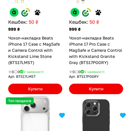
Кешбек:
50 ₴
Кешбек:
50 ₴
999 ₴
999 ₴
Чохол-накладка Beats
Чохол-накладка Beats
iPhone 17 Case с MagSafe
iPhone 17 Pro Case с
и Camera Control with
MagSafe и Camera Control
Kickstand Lime Stone
with Kickstand Granite
(BTS17LMST)
Gray (BTS17PGGRY)
0
0
У наявності
0
0
У наявності
Арт.
BTS17LMST
Арт.
BTS17PGGRY
Купити
Купити
Топ продажів