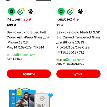
Кешбек:
25 ₴
Кешбек:
4 ₴
499 ₴
79 ₴
Захисне скло Blueo Full
Захисне скло Mietubl 2.5D
Cover Anti-Peep Glass для
Big Curved Tempered Glass
iPhone 13/13
для iPhone 13/13
Pro/14/16e/17e (NPB14)
Pro/14/16e/17e Clear
(MTBL25D13PCL)
0
0
У наявності
Арт.
NPB14
4
0
У наявності
Арт.
MTBL25D13PCL
Купити
Купити