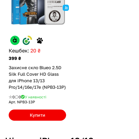
Кешбек:
20 ₴
399 ₴
Захисне скло Blueo 2.5D
Silk Full Cover HD Glass
для iPhone 13/13
Pro/14/16e/17e (NPB3-13P)
0
0
У наявності
Арт.
NPB3-13P
Купити