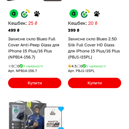
Кешбек:
25 ₴
Кешбек:
20 ₴
499 ₴
399 ₴
Захисне скло Blueo Full
Захисне скло Blueo 2.5D
Cover Anti-Peep Glass для
Silk Full Cover HD Glass
iPhone 15 Plus/16 Plus
для iPhone 15 Plus/16 Plus
(NPB14-156.7)
(PBJ1-I15PL)
0
0
У наявності
4.5
0
У наявності
Арт.
NPB14-156.7
Арт.
PBJ1-I15PL
Купити
Купити