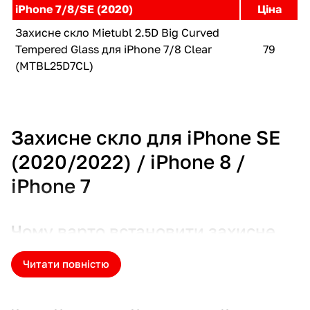
iPhone 7/8/SE (2020)
Ціна
Захисне скло Mietubl 2.5D Big Curved
Tempered Glass для iPhone 7/8 Clear
79
(MTBL25D7CL)
Захисне скло для iPhone SE
(2020/2022) / iPhone 8 /
iPhone 7
Чому варто встановити захисне
скло на ці моделі
Читати повністю
iPhone SE (2020/2022), iPhone 8 та iPhone 7
— це
компактні та зручні смартфони, які досі користуються