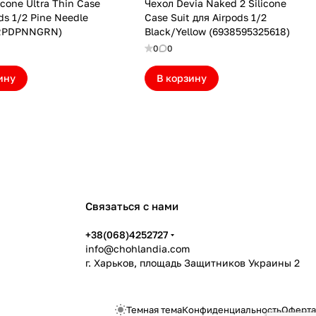
icone Ultra Thin Case
Чехол Devia Naked 2 Silicone
ds 1/2 Pine Needle
Case Suit для Airpods 1/2
ARPDPNNGRN)
Black/Yellow (6938595325618)
0
0
ину
В корзину
Связаться с нами
+38(068)4252727
info@chohlandia.com
г. Харьков, площадь Защитников Украины 2
Темная тема
Конфиденциальность
Оферта