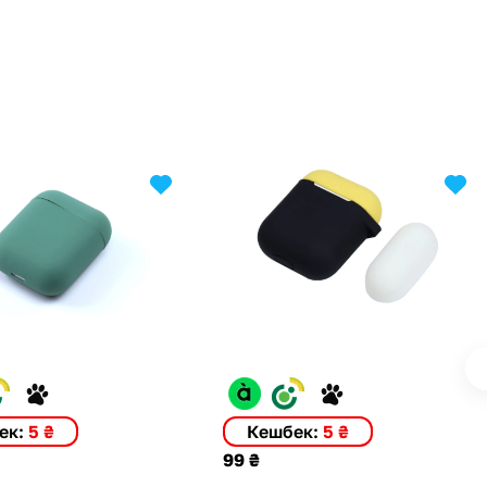
ек:
5 ₴
Кешбек:
5 ₴
99 ₴