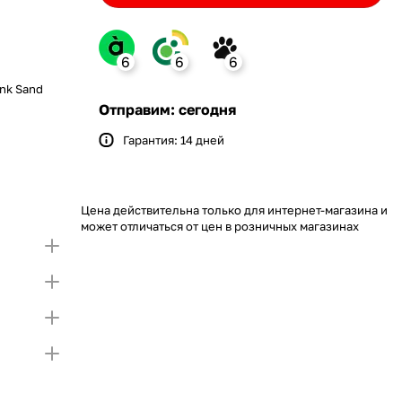
6
6
6
ink Sand
nk
Отправим: сегодня
Гарантия: 14 дней
Bank
ение monobank
 откройте карту и создайте
ит на Покупку по частям.
упный лимит на покупку частями.
Если лимит
Цена действительна только для интернет-магазина и
 первой части платежа и Первого
тающую сумму нужно внести Первым взносом
может отличаться от цен в розничных магазинах
я внесения первой части платежа и Первого
)