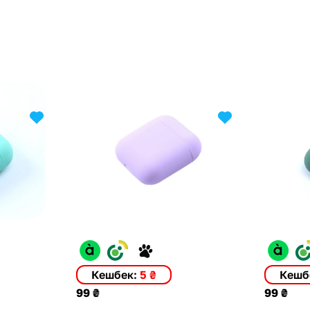
Кешбек:
5 ₴
Кешб
99 ₴
99 ₴