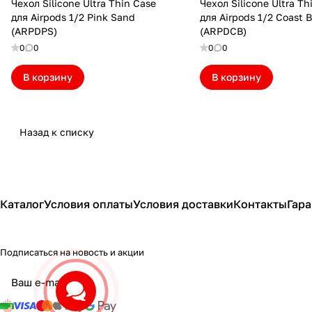
Чехол Silicone Ultra Thin Case
Чехол Silicone Ultra Th
для Airpods 1/2 Pink Sand
для Airpods 1/2 Coast B
(ARPDPS)
(ARPDCB)
0
0
0
0
В корзину
В корзину
Назад к списку
Каталог
Условия оплаты
Условия доставки
Контакты
Гара
Подписаться на новость и акции
политикой
конфиденциальности