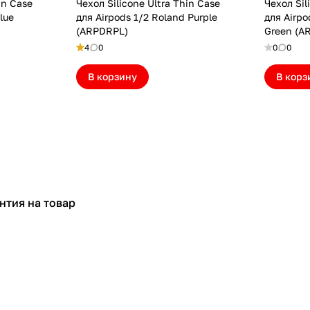
in Case
Чехол Silicone Ultra Thin Case
Чехол Sil
lue
для Airpods 1/2 Roland Purple
для Airpo
(ARPDRPL)
Green (
4
0
0
0
В корзину
В корз
нтия на товар