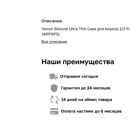
Описание
Чехол Silicone Ultra Thin Case для Airpods 1/2 P
«Покупка по частям» от A-Bank
«Покупка частями« от OTP Bank
«Покупка по частям» от monoba
(ARPDPS)
Все описание
Для оформления необходимо:
Для оформления необходимо:
Для оформления необходимо:
1. Иметь установленное приложение A-Bank
1. Быть клиентом OTP Bank
1. Быть клиентом monobank
2. Иметь любую карту A-Bank (даже виртуальную)
2. Иметь установленное приложение OTP 
2. Иметь установленное прилож
Наши преимущества
3. Если вы не клиент A-Bank, загрузите приложение,
3. Проверить в приложении доступный лим
3. Проверить в приложении дост
заявку на сайте
4. Иметь достаточно средств для внесения
ниже стоимости товара, недос
Отправим сегодня
взноса (в случае необходимости)
4. Иметь достаточно средств дл
взноса (в случае необходимости
Гарантия до 24 месяцев
14 дней на обмен товара
Оплата частями до 6 месяцев