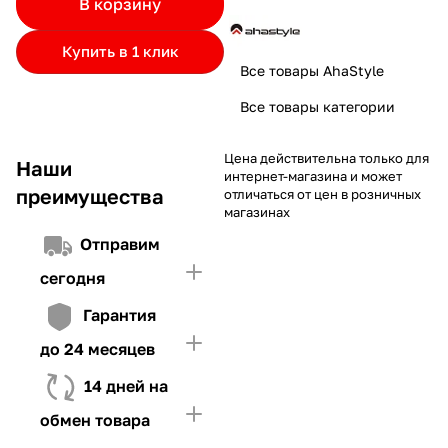
В корзину
частями.
Если лимит ниже стоимости товара, недостающую
и Первого взноса (в случае необходимости)
сумму нужно внести Первым взносом
Купить в 1 клик
4. Иметь достаточно средств для внесения первой части платежа
Все товары AhaStyle
и Первого взноса (в случае необходимости)
Все товары категории
Цена действительна только для
Наши
интернет-магазина и может
преимущества
отличаться от цен в розничных
магазинах
Отправим
сегодня
Гарантия
до 24 месяцев
14 дней на
обмен товара