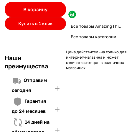
частями.
Если лимит ниже стоимости товара, недостающую
и Первого взноса (в случае необходимости)
В корзину
сумму нужно внести Первым взносом
4. Иметь достаточно средств для внесения первой части платежа
Купить в 1 клик
Все товары AmazingThing
и Первого взноса (в случае необходимости)
Все товары категории
Цена действительна только для
Наши
интернет-магазина и может
отличаться от цен в розничных
преимущества
магазинах
Отправим
сегодня
Гарантия
до 24 месяцев
14 дней на
обмен товара