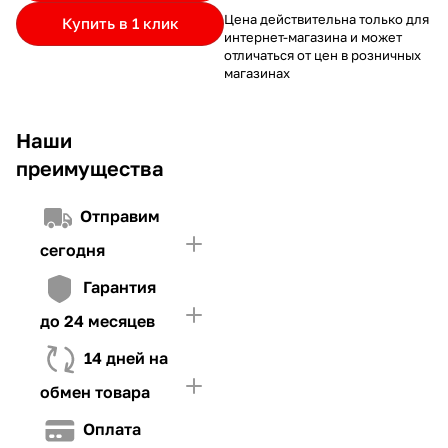
частями.
Если лимит ниже стоимости товара, недостающую
и Первого взноса (в случае необходимости)
Цена действительна только для
Купить в 1 клик
интернет-магазина и может
сумму нужно внести Первым взносом
отличаться от цен в розничных
4. Иметь достаточно средств для внесения первой части платежа
магазинах
и Первого взноса (в случае необходимости)
Наши
преимущества
Отправим
сегодня
Гарантия
до 24 месяцев
14 дней на
обмен товара
Оплата