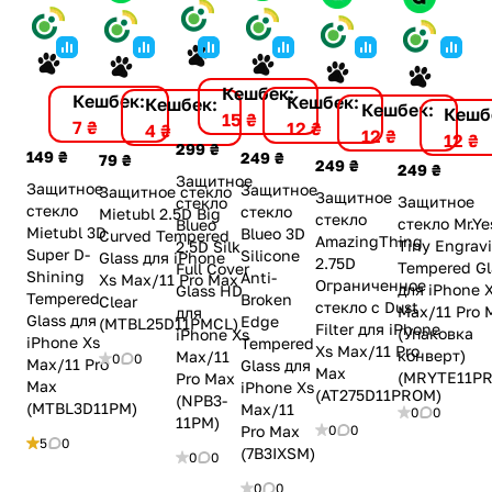
Кешбек:
Кешбек:
Кешбек:
Кешбек:
Кешбек:
Кешб
15 ₴
7 ₴
12 ₴
4 ₴
12 ₴
12 ₴
299 ₴
149 ₴
249 ₴
79 ₴
249 ₴
249 ₴
Защитное
Защитное
Защитное
Защитное стекло
Защитное
Защитное
стекло
стекло
стекло
Mietubl 2.5D Big
стекло
стекло Mr.Ye
Blueo
Mietubl 3D
Blueo 3D
Curved Tempered
AmazingThing
Tiny Engrav
2.5D Silk
Super D-
Silicone
Glass для iPhone
2.75D
Tempered Gl
Full Cover
Shining
Anti-
Xs Max/11 Pro Max
Ограниченное
для iPhone 
Glass HD
Tempered
Broken
Clear
стекло с Dust
Max/11 Pro 
для
Glass для
Edge
(MTBL25D11PMCL)
Filter для iPhone
(Упаковка
iPhone Xs
iPhone Xs
Tempered
Xs Max/11 Pro
конверт)
Max/11
0
0
Max/11 Pro
Glass для
Max
(MRYTE11P
Pro Max
Max
iPhone Xs
(AT275D11PROM)
(NPB3-
(MTBL3D11PM)
Max/11
0
0
11PM)
0
0
Pro Max
5
0
(7B3IXSM)
0
0
0
0