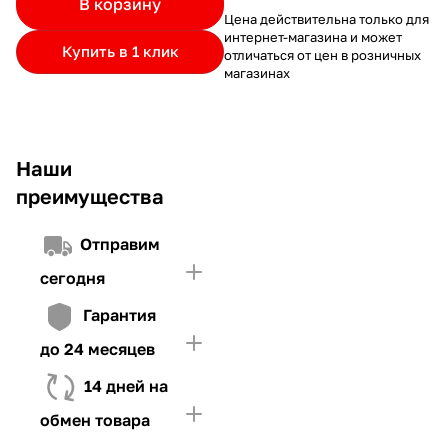
В корзину
частями.
Если лимит ниже стоимости товара, недостающую
и Первого взноса (в случае необходимости)
Цена действительна только для
интернет-магазина и может
сумму нужно внести Первым взносом
Купить в 1 клик
отличаться от цен в розничных
4. Иметь достаточно средств для внесения первой части платежа
магазинах
и Первого взноса (в случае необходимости)
Наши
преимущества
Отправим
сегодня
Гарантия
до 24 месяцев
14 дней на
обмен товара