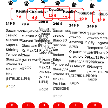
Кешбек:
Кешбек:
Кешбек:
Кешбек:
Кешбек:
Кешб
15 ₴
7 ₴
12 ₴
4 ₴
12 ₴
12 ₴
299 ₴
149 ₴
249 ₴
79 ₴
249 ₴
249 ₴
Защитное
Защитное
Защитное
Защитное стекло
Защитное
Защитное
стекло
стекло
стекло
Mietubl 2.5D Big
стекло
стекло Mr.Ye
Blueo
Mietubl 3D
Blueo 3D
Curved Tempered
AmazingThing
Tiny Engrav
2.5D Silk
Super D-
Silicone
Glass для iPhone
2.75D
Tempered Gl
Full Cover
Shining
Anti-
Xs Max/11 Pro Max
Ограниченное
для iPhone 
Glass HD
Tempered
Broken
Clear
стекло с Dust
Max/11 Pro 
для
Glass для
Edge
(MTBL25D11PMCL)
Filter для iPhone
(Упаковка
iPhone Xs
iPhone Xs
Tempered
Xs Max/11 Pro
конверт)
Max/11
0
0
Max/11 Pro
Glass для
Max
(MRYTE11P
Pro Max
Max
iPhone Xs
(AT275D11PROM)
(NPB3-
(MTBL3D11PM)
Max/11
0
0
11PM)
0
0
Pro Max
5
0
(7B3IXSM)
0
0
0
0
В
В
В
В
В
В