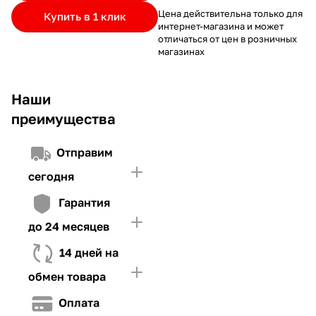
частями.
Если лимит ниже стоимости товара, недостающую
и Первого взноса (в случае необходимости)
Цена действительна только для
Купить в 1 клик
интернет-магазина и может
сумму нужно внести Первым взносом
отличаться от цен в розничных
4. Иметь достаточно средств для внесения первой части платежа
магазинах
и Первого взноса (в случае необходимости)
Наши
преимущества
Отправим
сегодня
Гарантия
до 24 месяцев
14 дней на
обмен товара
Оплата