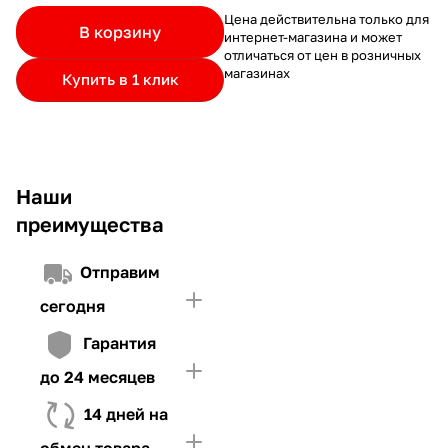
частями.
Если лимит ниже стоимости товара, недостающую
и Первого взноса (в случае необходимости)
Цена действительна только для
В корзину
интернет-магазина и может
сумму нужно внести Первым взносом
отличаться от цен в розничных
4. Иметь достаточно средств для внесения первой части платежа
магазинах
Купить в 1 клик
и Первого взноса (в случае необходимости)
Наши
преимущества
Отправим
сегодня
Гарантия
до 24 месяцев
14 дней на
обмен товара