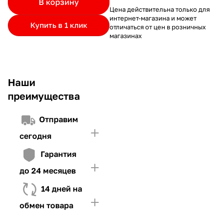
В корзину
частями.
Если лимит ниже стоимости товара, недостающую
и Первого взноса (в случае необходимости)
Цена действительна только для
интернет-магазина и может
сумму нужно внести Первым взносом
Купить в 1 клик
отличаться от цен в розничных
4. Иметь достаточно средств для внесения первой части платежа
магазинах
и Первого взноса (в случае необходимости)
Наши
преимущества
Отправим
сегодня
Гарантия
до 24 месяцев
14 дней на
обмен товара