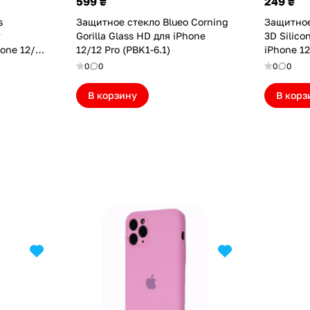
599 ₴
249 ₴
s
Защитное стекло Blueo Corning
Защитное
y
Gorilla Glass HD для iPhone
3D Silico
hone 12/12
12/12 Pro (PBK1-6.1)
iPhone 12
)
(AT275EB
0
0
0
0
В корзину
В корз