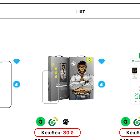
Нет
Кешбек:
30 ₴
Кешб