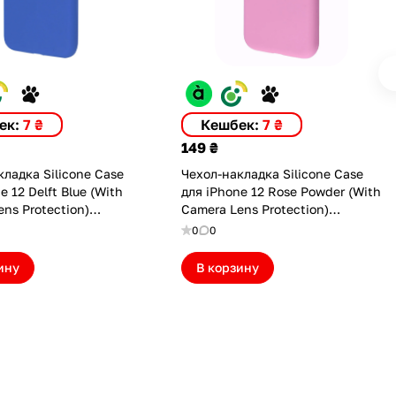
ек:
7 ₴
Кешбек:
7 ₴
149 ₴
ладка Silicone Case
Чехол-накладка Silicone Case
e 12 Delft Blue (With
для iPhone 12 Rose Powder (With
ns Protection)
Camera Lens Protection)
PDBL)
(ASC12CLPRPWDR)
0
0
ину
В корзину