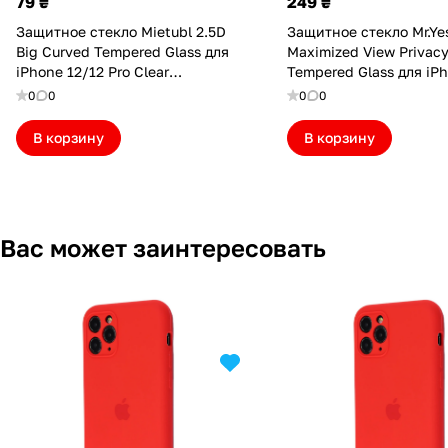
79 ₴
249 ₴
Защитное стекло Mietubl 2.5D
Защитное стекло Mr.Ye
Big Curved Tempered Glass для
Maximized View Privac
iPhone 12/12 Pro Clear
Tempered Glass для iP
(MTBL25D12PCL)
Pro (Упаковка конверт
0
0
0
0
(MRYMV12P(P))
В корзину
В корзину
Вас может заинтересовать