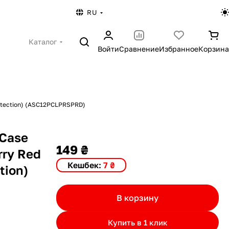
RU
Каталог
Войти
Сравнение
Избранное
Корзина
rotection) (ASC12PCLPRSPRD)
 Case
149 ₴
rry Red
Кешбек:
7 ₴
tion)
В корзину
Купить в 1 клик