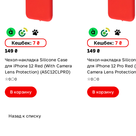
Кешбек:
7 ₴
Кешбек:
7 ₴
149 ₴
149 ₴
Чехол-накладка Silicone Case
Чехол-накладка Silico
для iPhone 12 Red (With Camera
для iPhone 12 Pro Red 
Lens Protection) (ASC12CLPRD)
Camera Lens Protection
(ASC12PCLPRD)
0
0
0
0
В корзину
В корзину
Назад к списку