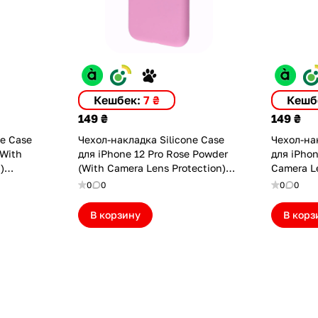
Кешбек:
7 ₴
Кешб
149 ₴
149 ₴
ne Case
Чехол-накладка Silicone Case
Чехол-нак
(With
для iPhone 12 Pro Rose Powder
для iPhon
)
(With Camera Lens Protection)
Camera Le
(ASC12PCLPRPWDR)
(ASC12CL
0
0
0
0
В корзину
В корз