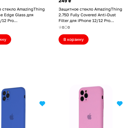
249 ₴
 стекло AmazingThing
Защитное стекло AmazingThing
ne Edge Glass для
2.75D Fully Covered Anti-Dust
/12 Pro
Filter для iPhone 12/12 Pro
I12MPR)
(AT275FCI12MPR)
0
0
ину
В корзину