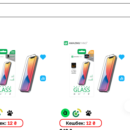
ек:
12 ₴
Кешбек:
12 ₴