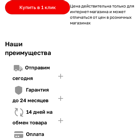
частями.
Если лимит ниже стоимости товара, недостающую
и Первого взноса (в случае необходимости)
Цена действительна только для
Купить в 1 клик
интернет-магазина и может
сумму нужно внести Первым взносом
отличаться от цен в розничных
4. Иметь достаточно средств для внесения первой части платежа
магазинах
и Первого взноса (в случае необходимости)
Наши
преимущества
Отправим
сегодня
Гарантия
до 24 месяцев
14 дней на
обмен товара
Оплата