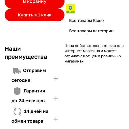
В корзину
частями.
Если лимит ниже стоимости товара, недостающую
и Первого взноса (в случае необходимости)
сумму нужно внести Первым взносом
Купить в 1 клик
4. Иметь достаточно средств для внесения первой части платежа
Все товары Blueo
и Первого взноса (в случае необходимости)
Все товары категории
Цена действительна только для
Наши
интернет-магазина и может
преимущества
отличаться от цен в розничных
магазинах
Отправим
сегодня
Гарантия
до 24 месяцев
14 дней на
обмен товара