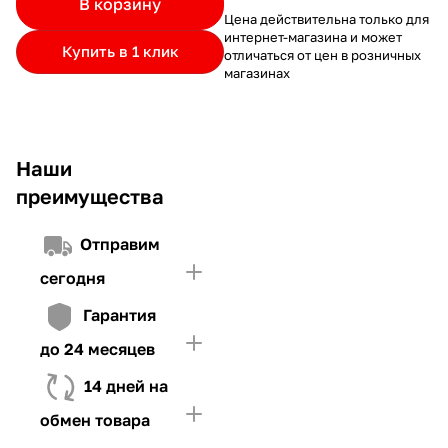
В корзину
частями.
Если лимит ниже стоимости товара, недостающую
и Первого взноса (в случае необходимости)
Цена действительна только для
интернет-магазина и может
сумму нужно внести Первым взносом
Купить в 1 клик
отличаться от цен в розничных
4. Иметь достаточно средств для внесения первой части платежа
магазинах
и Первого взноса (в случае необходимости)
Наши
преимущества
Отправим
сегодня
Гарантия
до 24 месяцев
14 дней на
обмен товара