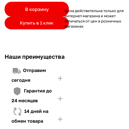
частями.
Если лимит ниже стоимости товара, недостающую
и Первого взноса (в случае необходимости)
В корзину
Цена действительна только для
сумму нужно внести Первым взносом
интернет-магазина и может
4. Иметь достаточно средств для внесения первой части платежа
отличаться от цен в розничных
Купить в 1 клик
и Первого взноса (в случае необходимости)
магазинах
Наши преимущества
Отправим
сегодня
Гарантия до
24 месяцев
14 дней на
обмен товара