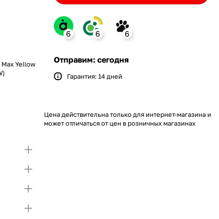
6
6
6
nk
Отправим: сегодня
o Max Yellow
W)
Гарантия: 14 дней
Bank
ение monobank
 откройте карту и создайте
ит на Покупку по частям.
упный лимит на покупку частями.
Если лимит
Цена действительна только для интернет-магазина и
 первой части платежа и Первого
тающую сумму нужно внести Первым взносом
может отличаться от цен в розничных магазинах
я внесения первой части платежа и Первого
)