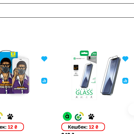
ек:
12 ₴
Кешбек:
12 ₴