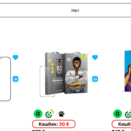
Нет
Кешбек:
30 ₴
Кешб