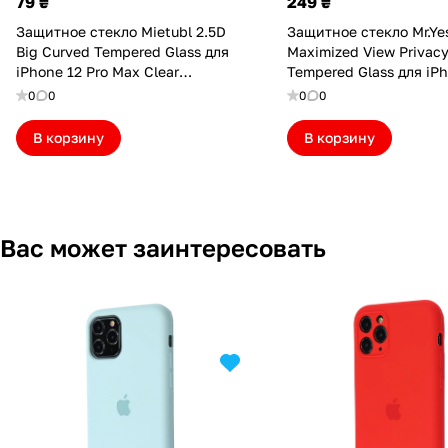
79 ₴
249 ₴
Защитное стекло Mietubl 2.5D
Защитное стекло Mr.Ye
Big Curved Tempered Glass для
Maximized View Privac
iPhone 12 Pro Max Clear
Tempered Glass для iP
(MTBL25D12PMCL)
Pro Max (Упаковка кон
0
0
0
0
(MRYMV12PM(P))
В корзину
В корзину
Вас может заинтересовать