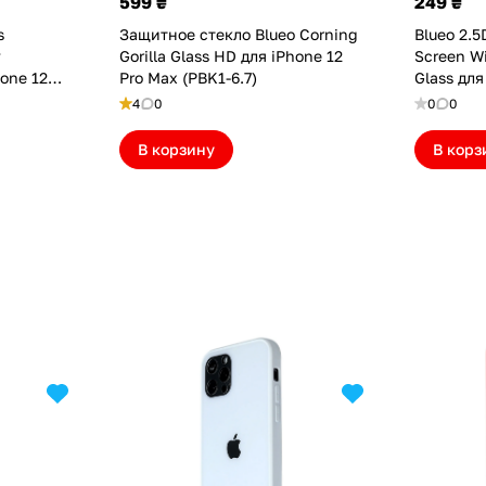
599 ₴
249 ₴
s
Защитное стекло Blueo Corning
Blueo 2.5
y
Gorilla Glass HD для iPhone 12
Screen W
hone 12
Pro Max (PBK1-6.7)
Glass для
верт)
(NPB31-6.
4
0
0
0
В корзину
В корз