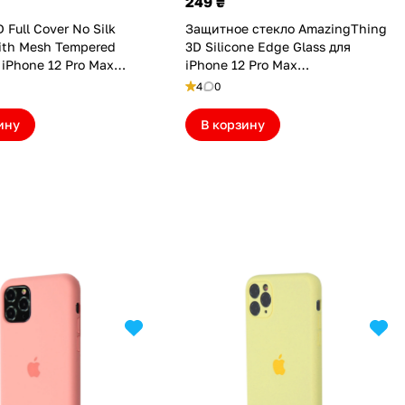
249 ₴
D Full Cover No Silk
Защитное стекло AmazingThing
ith Mesh Tempered
3D Silicone Edge Glass для
 iPhone 12 Pro Max
iPhone 12 Pro Max
7)
(AT275EBI12PM)
4
0
ину
В корзину