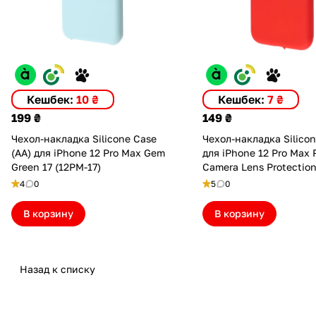
Кешбек:
10 ₴
Кешбек:
7 ₴
199 ₴
149 ₴
Чехол-накладка Silicone Case
Чехол-накладка Silico
(AA) для iPhone 12 Pro Max Gem
для iPhone 12 Pro Max 
Green 17 (12PM-17)
Camera Lens Protection
(ASC12PMCLPRD)
4
0
5
0
В корзину
В корзину
Назад к списку