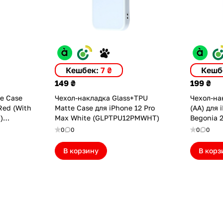
Кешбек:
7 ₴
Кешб
149 ₴
199 ₴
ne Case
Чехол-накладка Glass+TPU
Чехол-нак
Red (With
Matte Case для iPhone 12 Pro
(AA) для 
)
Max White (GLPTPU12PMWHT)
Begonia 2
0
0
0
0
В корзину
В корз