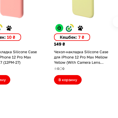
ек:
10 ₴
Кешбек:
7 ₴
149 ₴
ладка Silicone Case
Чехол-накладка Silicone Case
iPhone 12 Pro Max
для iPhone 12 Pro Max Mellow
7 (12PM-27)
Yellow (With Camera Lens
Protection) (ASC12PMCLPMYLW)
0
0
ину
В корзину