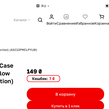
RU
Каталог
Войти
Сравнение
Избранное
Корзина
otection) (ASC12PMCLPYLW)
 Case
149 ₴
llow
Кешбек:
7 ₴
tion)
В корзину
Купить в 1 клик