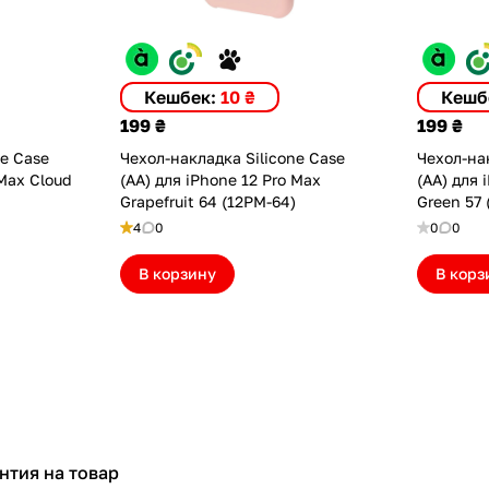
Кешбек:
10 ₴
Кешб
199 ₴
199 ₴
ne Case
Чехол-накладка Silicone Case
Чехол-нак
 Max Cloud
(AA) для iPhone 12 Pro Max
(AA) для 
Grapefruit 64 (12PM-64)
Green 57 
4
0
0
0
В корзину
В корз
нтия на товар