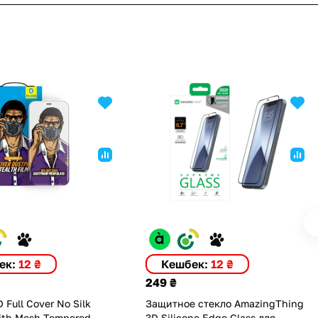
ек:
12 ₴
Кешбек:
12 ₴
249 ₴
D Full Cover No Silk
Защитное стекло AmazingThing
ith Mesh Tempered
3D Silicone Edge Glass для