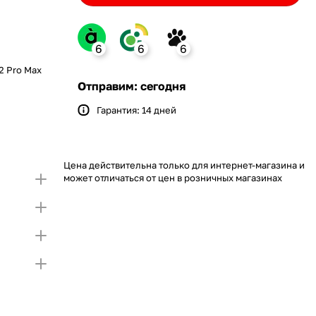
6
6
6
2 Pro Max
nk
Отправим: сегодня
Гарантия: 14 дней
Bank
ение monobank
 откройте карту и создайте
ит на Покупку по частям.
упный лимит на покупку частями.
Если лимит
Цена действительна только для интернет-магазина и
 первой части платежа и Первого
тающую сумму нужно внести Первым взносом
может отличаться от цен в розничных магазинах
я внесения первой части платежа и Первого
)