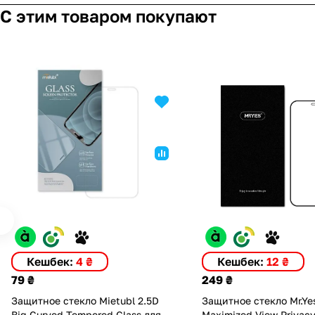
С этим товаром покупают
Кешбек:
4 ₴
Кешбек:
12 ₴
79 ₴
249 ₴
Защитное стекло Mietubl 2.5D
Защитное стекло Mr.Ye
Big Curved Tempered Glass для
Maximized View Privac