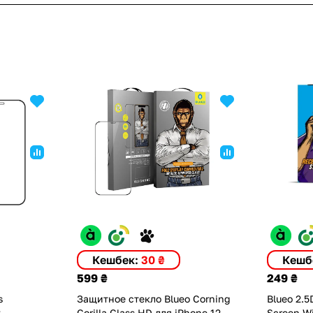
Кешбек:
30 ₴
Кешб
599 ₴
249 ₴
s
Защитное стекло Blueo Corning
Blueo 2.5
y
Gorilla Glass HD для iPhone 12
Screen W