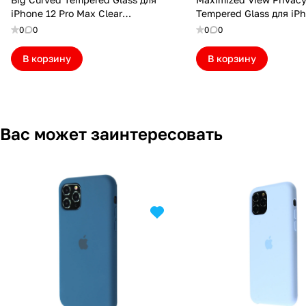
iPhone 12 Pro Max Clear
Tempered Glass для iP
(MTBL25D12PMCL)
Pro Max (Упаковка кон
0
0
0
0
(MRYMV12PM(P))
В корзину
В корзину
Вас может заинтересовать