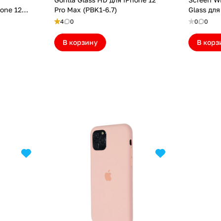
hone 12
Pro Max (PBK1-6.7)
Glass для
верт)
(NPB31-6.
4
0
0
0
В корзину
В корз