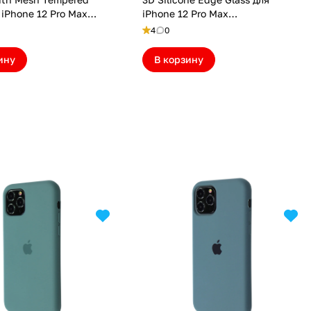
 iPhone 12 Pro Max
iPhone 12 Pro Max
7)
(AT275EBI12PM)
4
0
ину
В корзину