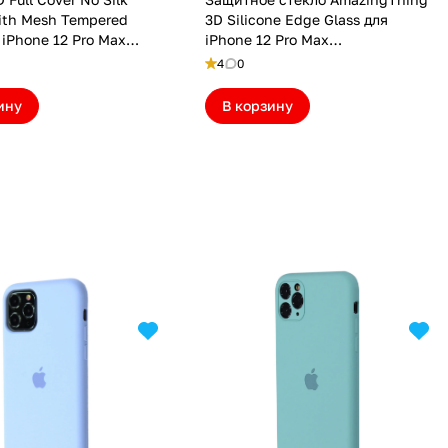
ith Mesh Tempered
3D Silicone Edge Glass для
 iPhone 12 Pro Max
iPhone 12 Pro Max
7)
(AT275EBI12PM)
4
0
ину
В корзину