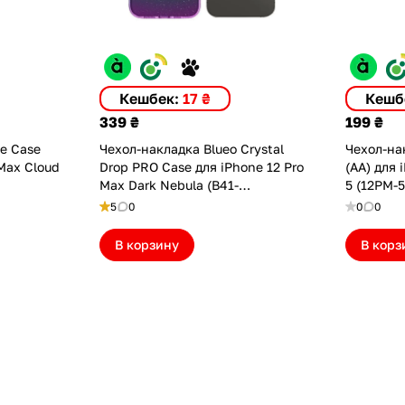
Кешбек:
17 ₴
Кешб
339 ₴
199 ₴
ne Case
Чехол-накладка Blueo Crystal
Чехол-нак
 Max Cloud
Drop PRO Case для iPhone 12 Pro
(AA) для 
Max Dark Nebula (B41-
5 (12PM-5
12PMDNBL)
5
0
0
0
В корзину
В корз