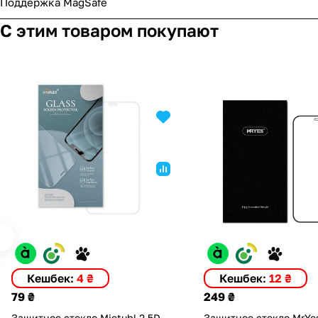
Поддержка MagSafe
С этим товаром покупают
Кешбек:
4 ₴
Кешбек:
12 ₴
79 ₴
249 ₴
Защитное стекло Mietubl 2.5D
Защитное стекло Mr.Ye