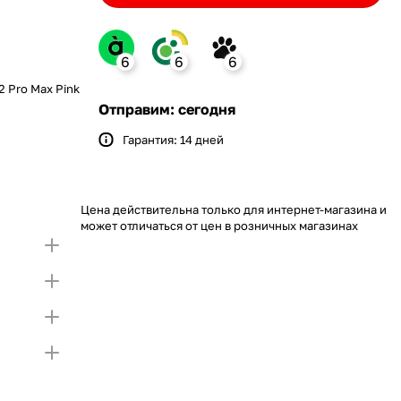
6
6
6
2 Pro Max Pink
nk
Отправим: сегодня
Гарантия: 14 дней
Bank
ение monobank
 откройте карту и создайте
ит на Покупку по частям.
упный лимит на покупку частями.
Если лимит
Цена действительна только для интернет-магазина и
 первой части платежа и Первого
тающую сумму нужно внести Первым взносом
может отличаться от цен в розничных магазинах
я внесения первой части платежа и Первого
)