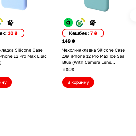
ек:
10 ₴
Кешбек:
7 ₴
149 ₴
ладка Silicone Case
Чехол-накладка Silicone Case
iPhone 12 Pro Max Lilac
для iPhone 12 Pro Max Ice Sea
)
Blue (With Camera Lens
Protection) (ASC12PMCLPIBL)
0
0
ину
В корзину