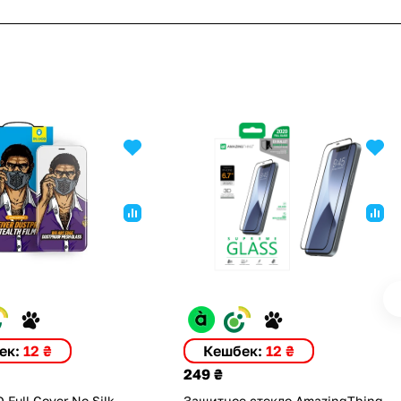
ек:
12 ₴
Кешбек:
12 ₴
249 ₴
D Full Cover No Silk
Защитное стекло AmazingThing