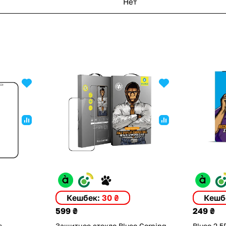
Нет
Кешбек:
30 ₴
Кешб
599 ₴
249 ₴
s
Защитное стекло Blueo Corning
Blueo 2.5