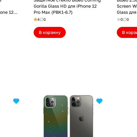
y
Gorilla Glass HD для iPhone 12
Screen W
hone 12
Pro Max (PBK1-6.7)
Glass для
верт)
(NPB31-6.
4
0
0
0
В корзину
В корз