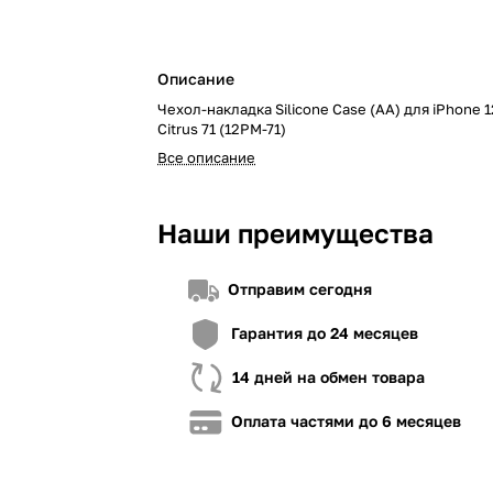
Описание
Чехол-накладка Silicone Case (AA) для iPhone 1
«Покупка по частям» от A-Bank
«Покупка частями« от OTP Bank
«Покупка по частям» от monoba
Citrus 71 (12PM-71)
Все описание
Для оформления необходимо:
Для оформления необходимо:
Для оформления необходимо:
1. Иметь установленное приложение A-Bank
1. Быть клиентом OTP Bank
1. Быть клиентом monobank
2. Иметь любую карту A-Bank (даже виртуальную)
2. Иметь установленное приложение OTP 
2. Иметь установленное прилож
Наши преимущества
3. Если вы не клиент A-Bank, загрузите приложение,
3. Проверить в приложении доступный лим
3. Проверить в приложении дост
заявку на сайте
4. Иметь достаточно средств для внесения
ниже стоимости товара, недос
Отправим сегодня
взноса (в случае необходимости)
4. Иметь достаточно средств дл
взноса (в случае необходимости
Гарантия до 24 месяцев
14 дней на обмен товара
Оплата частями до 6 месяцев