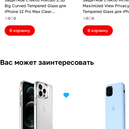
Big Curved Tempered Glass для
Maximized View Privac
iPhone 12 Pro Max Clear
Tempered Glass для iP
(MTBL25D12PMCL)
Pro Max (Упаковка кон
0
0
0
0
(MRYMV12PM(P))
В корзину
В корзину
Вас может заинтересовать