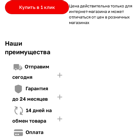
частями.
Если лимит ниже стоимости товара, недостающую
и Первого взноса (в случае необходимости)
Цена действительна только для
Купить в 1 клик
интернет-магазина и может
сумму нужно внести Первым взносом
отличаться от цен в розничных
4. Иметь достаточно средств для внесения первой части платежа
магазинах
и Первого взноса (в случае необходимости)
Наши
преимущества
Отправим
сегодня
Гарантия
до 24 месяцев
14 дней на
обмен товара
Оплата