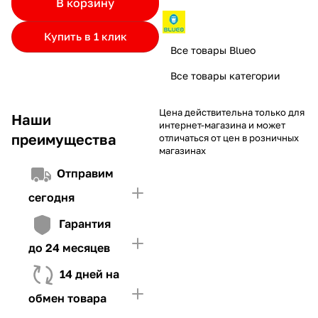
В корзину
частями.
Если лимит ниже стоимости товара, недостающую
и Первого взноса (в случае необходимости)
сумму нужно внести Первым взносом
Купить в 1 клик
4. Иметь достаточно средств для внесения первой части платежа
Все товары Blueo
и Первого взноса (в случае необходимости)
Все товары категории
Цена действительна только для
Наши
интернет-магазина и может
преимущества
отличаться от цен в розничных
магазинах
Отправим
сегодня
Гарантия
до 24 месяцев
14 дней на
обмен товара