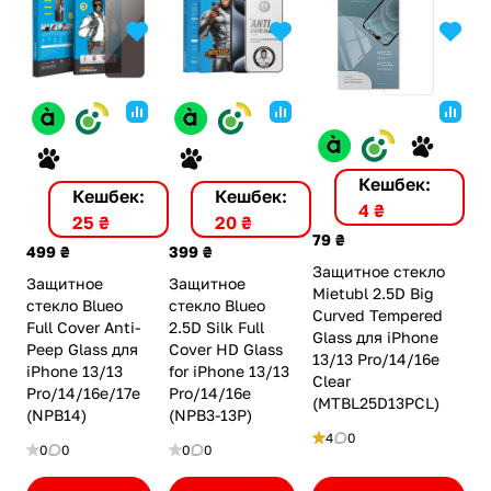
Кешбек:
Кешбек:
Кешбек:
4 ₴
25 ₴
20 ₴
79 ₴
499 ₴
399 ₴
Защитное стекло
Защитное
Защитное
Mietubl 2.5D Big
стекло Blueo
стекло Blueo
Curved Tempered
Full Cover Anti-
2.5D Silk Full
Glass для iPhone
Peep Glass для
Cover HD Glass
13/13 Pro/14/16e
iPhone 13/13
for iPhone 13/13
Clear
Pro/14/16e/17e
Pro/14/16e
(MTBL25D13PCL)
(NPB14)
(NPB3-13P)
4
0
0
0
0
0