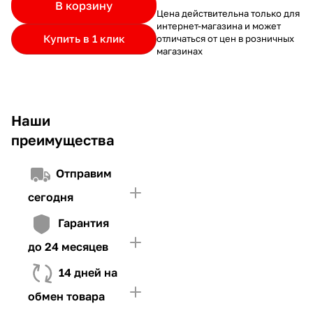
В корзину
частями.
Если лимит ниже стоимости товара, недостающую
и Первого взноса (в случае необходимости)
Цена действительна только для
интернет-магазина и может
сумму нужно внести Первым взносом
Купить в 1 клик
отличаться от цен в розничных
4. Иметь достаточно средств для внесения первой части платежа
магазинах
и Первого взноса (в случае необходимости)
Наши
преимущества
Отправим
сегодня
Гарантия
до 24 месяцев
14 дней на
обмен товара