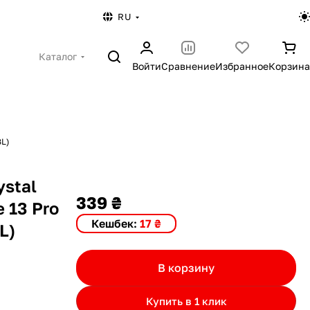
RU
Каталог
Войти
Сравнение
Избранное
Корзина
BL)
ystal
339 ₴
 13 Pro
Кешбек:
17 ₴
L)
В корзину
Купить в 1 клик