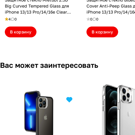
Big Curved Tempered Glass для
Cover Anti-Peep Glass 
iPhone 13/13 Pro/14/16e Clear
iPhone 13/13 Pro/14/16
(MTBL25D13PCL)
(NPB14)
4
0
0
0
В корзину
В корзину
Вас может заинтересовать