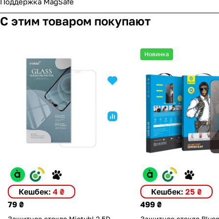
Поддержка MagSafe
С этим товаром покупают
Новинка
Кешбек:
4 ₴
Кешбек:
25 ₴
79 ₴
499 ₴
Защитное стекло Mietubl 2.5D
Защитное стекло Blueo 