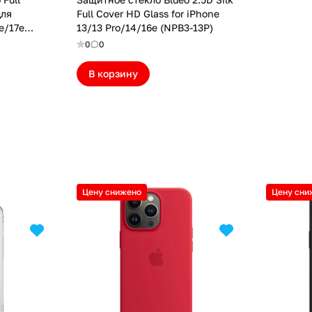
для
Full Cover HD Glass for iPhone
e/17e
13/13 Pro/14/16e (NPB3-13P)
0
0
В корзину
Цену снижено
Цену сни