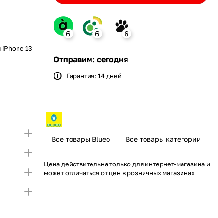
6
6
6
 iPhone 13
nk
Отправим: сегодня
Гарантия: 14 дней
Bank
ение monobank
 откройте карту и создайте
ит на Покупку по частям.
упный лимит на покупку частями.
Если лимит
 первой части платежа и Первого
тающую сумму нужно внести Первым взносом
я внесения первой части платежа и Первого
Все товары Blueo
Все товары категории
)
Цена действительна только для интернет-магазина и
может отличаться от цен в розничных магазинах