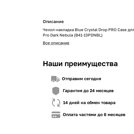
Описание
Чехол-накладка Blue Crystal Drop PRO Case для
«Покупка по частям» от A-Bank
«Покупка частями« от OTP Bank
«Покупка по частям» от monoba
Pro Dark Nebula (B41-13PDNBL)
Все описание
Для оформления необходимо:
Для оформления необходимо:
Для оформления необходимо:
1. Иметь установленное приложение A-Bank
1. Быть клиентом OTP Bank
1. Быть клиентом monobank
2. Иметь любую карту A-Bank (даже виртуальную)
2. Иметь установленное приложение OTP 
2. Иметь установленное прилож
Наши преимущества
3. Если вы не клиент A-Bank, загрузите приложение,
3. Проверить в приложении доступный лим
3. Проверить в приложении дост
заявку на сайте
4. Иметь достаточно средств для внесения
ниже стоимости товара, недос
Отправим сегодня
взноса (в случае необходимости)
4. Иметь достаточно средств дл
взноса (в случае необходимости
Гарантия до 24 месяцев
14 дней на обмен товара
Оплата частями до 6 месяцев