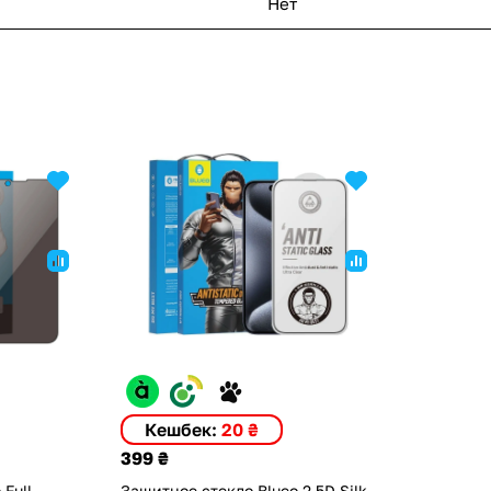
Нет
Кешбек:
20 ₴
399 ₴
Full
Защитное стекло Blueo 2.5D Silk