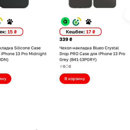
ек:
15 ₴
Кешбек:
17 ₴
339 ₴
ладка Silicone Case
Чехол-накладка Blueo Crystal
 iPhone 13 Pro Midnight
Drop PRO Case для iPhone 13 Pro
MDN)
Grey (B41-13PGRY)
0
0
ину
В корзину