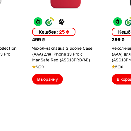
Кешбек:
25 ₴
Кешб
499 ₴
299 ₴
llection
Чехол-накладка Silicone Case
Чехол-нак
13 Pro
(AAA) для iPhone 13 Pro с
(AAA) для
MagSafe Red (ASC13PRD(M))
(ASC13P
5
0
5
0
В корзину
В корз