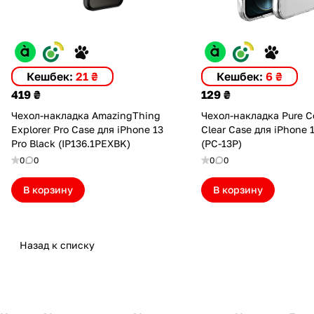
Кешбек:
21 ₴
Кешбек:
6 ₴
419 ₴
129 ₴
Чехол-накладка AmazingThing
Чехол-накладка Pure Co
Explorer Pro Case для iPhone 13
Clear Case для iPhone 
Pro Black (IP136.1PEXBK)
(PC-13P)
0
0
0
0
В корзину
В корзину
Назад к списку