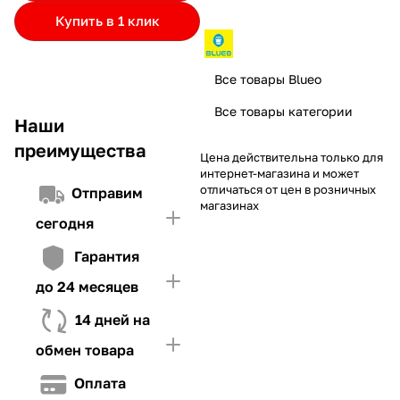
частями.
Если лимит ниже стоимости товара, недостающую
и Первого взноса (в случае необходимости)
Купить в 1 клик
сумму нужно внести Первым взносом
4. Иметь достаточно средств для внесения первой части платежа
Все товары Blueo
и Первого взноса (в случае необходимости)
Все товары категории
Наши
преимущества
Цена действительна только для
интернет-магазина и может
отличаться от цен в розничных
Отправим
магазинах
сегодня
Гарантия
до 24 месяцев
14 дней на
обмен товара
Оплата