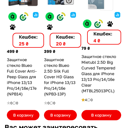
Кешбек:
Кешбек:
Кешбек:
4 ₴
25 ₴
20 ₴
79 ₴
499 ₴
399 ₴
Защитное стекло
Защитное
Защитное
Mietubl 2.5D Big
стекло Blueo
стекло Blueo
Curved Tempered
Full Cover Anti-
2.5D Silk Full
Glass для iPhone
Peep Glass для
Cover HD Glass
13/13 Pro/14/16e
iPhone 13/13
for iPhone 13/13
Clear
Pro/14/16e/17e
Pro/14/16e
(MTBL25D13PCL)
(NPB14)
(NPB3-13P)
4
0
0
0
0
0
В корзину
В корзину
В корзину
Вас может заинтересовать