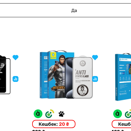
Да
Кешбек:
20 ₴
Кешб