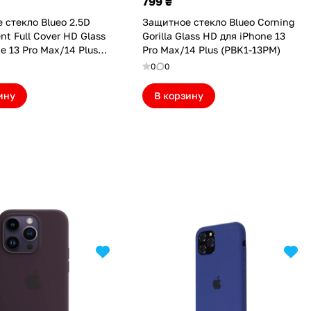
799 ₴
 стекло Blueo 2.5D
Защитное стекло Blueo Corning
nt Full Cover HD Glass
Gorilla Glass HD для iPhone 13
e 13 Pro Max/14 Plus
Pro Max/14 Plus (PBK1-13PM)
PM)
0
0
ину
В корзину