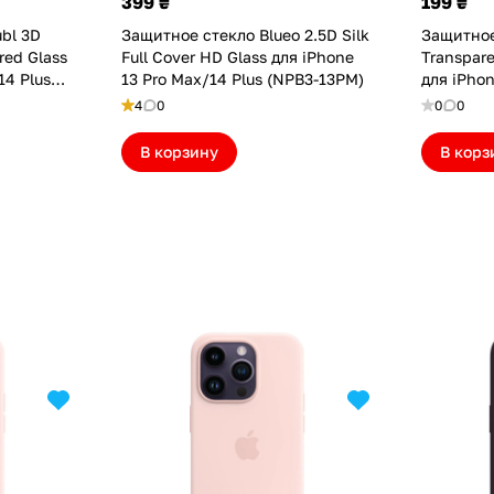
399 ₴
199 ₴
bl 3D
Защитное стекло Blueo 2.5D Silk
Защитное
red Glass
Full Cover HD Glass для iPhone
Transpare
14 Plus
13 Pro Max/14 Plus (NPB3-13PM)
для iPhon
(NPB1-13
4
0
0
0
В корзину
В корз