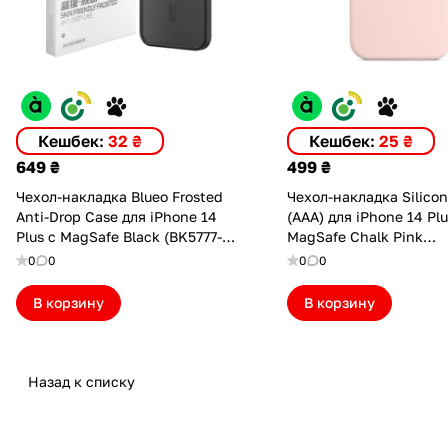
Кешбек:
32 ₴
Кешбек:
25 ₴
649 ₴
499 ₴
Чехол-накладка Blueo Frosted
Чехол-накладка Silico
Anti-Drop Case для iPhone 14
(AAA) для iPhone 14 Plu
Plus с MagSafe Black (BK5777-
MagSafe Chalk Pink
14M)
(ASC14PLCPNK(M))
0
0
0
0
В корзину
В корзину
Назад к списку