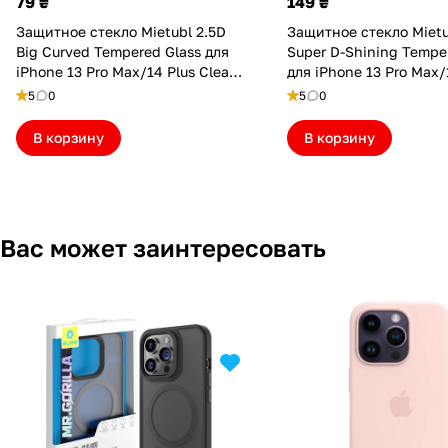
79 ₴
149 ₴
Защитное стекло Mietubl 2.5D
Защитное стекло Mietu
Big Curved Tempered Glass для
Super D-Shining Tempe
iPhone 13 Pro Max/14 Plus Clear
для iPhone 13 Pro Max/
(MTBL25D13PMCL)
(MTBL25D13PM)
5
0
5
0
В корзину
В корзину
Вас может заинтересовать