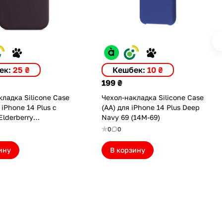
ек:
25 ₴
Кешбек:
10 ₴
199 ₴
ладка Silicone Case
Чехол-накладка Silicone Case
 iPhone 14 Plus с
(AA) для iPhone 14 Plus Deep
Elderberry
Navy 69 (14M-69)
ELD(M))
0
0
ину
В корзину