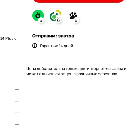
6
6
6
nk
Отправим: завтра
14 Plus с
Гарантия: 14 дней
Bank
ение monobank
 откройте карту и создайте
ит на Покупку по частям.
упный лимит на покупку частями.
Если лимит
Цена действительна только для интернет-магазина и
 первой части платежа и Первого
тающую сумму нужно внести Первым взносом
может отличаться от цен в розничных магазинах
я внесения первой части платежа и Первого
)