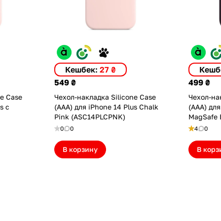
Кешбек:
27 ₴
Кешб
549 ₴
499 ₴
ne Case
Чехол-накладка Silicone Case
Чехол-нак
s с
(AAA) для iPhone 14 Plus Chalk
(AAA) для
Pink (ASC14PLCPNK)
MagSafe 
(ASC14PL
0
0
4
0
В корзину
В корз