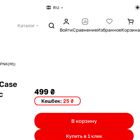
RU
Каталог
Войти
Сравнение
Избранное
Корзина
CPNK(M))
 Case
499 ₴
с
Кешбек:
25 ₴
В корзину
Купить в 1 клик