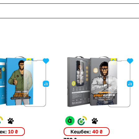
ек:
10 ₴
Кешбек:
40 ₴