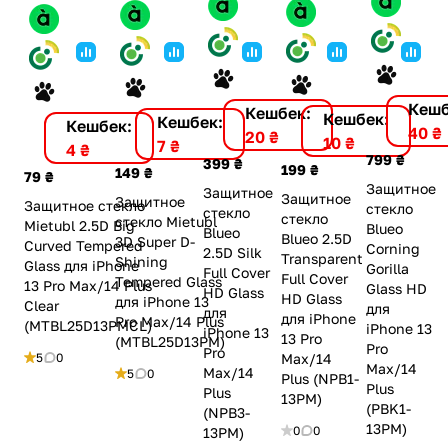
Кешб
Кешбек:
Кешбек:
Кешбек:
Кешбек:
40 ₴
20 ₴
10 ₴
7 ₴
4 ₴
799 ₴
399 ₴
199 ₴
149 ₴
79 ₴
Защитное
Защитное
Защитное
Защитное
Защитное стекло
стекло
стекло
стекло
стекло Mietubl
Mietubl 2.5D Big
Blueo
Blueo
Blueo 2.5D
3D Super D-
Curved Tempered
Corning
2.5D Silk
Transparent
Shining
Glass для iPhone
Gorilla
Full Cover
Full Cover
Tempered Glass
13 Pro Max/14 Plus
Glass HD
HD Glass
HD Glass
для iPhone 13
Clear
для
для
для iPhone
Pro Max/14 Plus
(MTBL25D13PMCL)
iPhone 13
iPhone 13
13 Pro
(MTBL25D13PM)
Pro
Pro
5
0
Max/14
Max/14
Max/14
5
0
Plus (NPB1-
Plus
Plus
13PM)
(PBK1-
(NPB3-
13PM)
0
0
13PM)