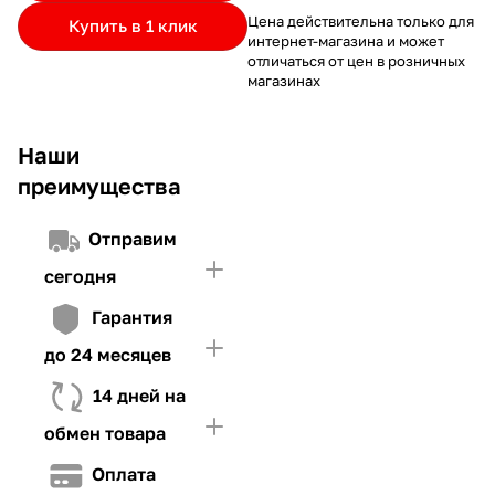
частями.
Если лимит ниже стоимости товара, недостающую
и Первого взноса (в случае необходимости)
Цена действительна только для
Купить в 1 клик
интернет-магазина и может
сумму нужно внести Первым взносом
отличаться от цен в розничных
4. Иметь достаточно средств для внесения первой части платежа
магазинах
и Первого взноса (в случае необходимости)
Наши
преимущества
Отправим
сегодня
Гарантия
до 24 месяцев
14 дней на
обмен товара
Оплата