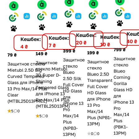
Кешб
Кешбек:
Кешбек:
Кешбек:
Кешбек:
40 ₴
20 ₴
10 ₴
7 ₴
4 ₴
799 ₴
399 ₴
199 ₴
149 ₴
79 ₴
Защитное
Защитное
Защитное
Защитное
Защитное стекло
стекло
стекло
стекло
стекло Mietubl
Mietubl 2.5D Big
Blueo
Blueo
Blueo 2.5D
3D Super D-
Curved Tempered
Corning
2.5D Silk
Transparent
Shining
Glass для iPhone
Gorilla
Full Cover
Full Cover
Tempered Glass
13 Pro Max/14 Plus
Glass HD
HD Glass
HD Glass
для iPhone 13
Clear
для
для
для iPhone
Pro Max/14 Plus
(MTBL25D13PMCL)
iPhone 13
iPhone 13
13 Pro
(MTBL25D13PM)
Pro
Pro
5
0
Max/14
Max/14
Max/14
5
0
Plus (NPB1-
Plus
Plus
13PM)
(PBK1-
(NPB3-
13PM)
0
0
13PM)