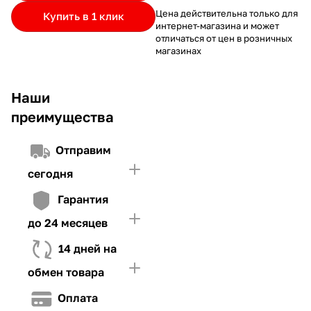
частями.
Если лимит ниже стоимости товара, недостающую
и Первого взноса (в случае необходимости)
Цена действительна только для
Купить в 1 клик
интернет-магазина и может
сумму нужно внести Первым взносом
отличаться от цен в розничных
4. Иметь достаточно средств для внесения первой части платежа
магазинах
и Первого взноса (в случае необходимости)
Наши
преимущества
Отправим
сегодня
Гарантия
до 24 месяцев
14 дней на
обмен товара
Оплата