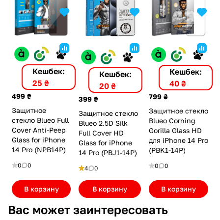
Кешбек:
Кешбек:
Кешбек:
25 ₴
40 ₴
20 ₴
499 ₴
799 ₴
399 ₴
Защитное
Защитное стекло
Защитное стекло
стекло Blueo Full
Blueo Corning
Blueo 2.5D Silk
Cover Anti-Peep
Gorilla Glass HD
Full Cover HD
Glass for iPhone
для iPhone 14 Pro
Glass for iPhone
14 Pro (NPB14P)
(PBK1-14P)
14 Pro (PBJ1-14P)
0
0
0
0
4
0
В корзину
В корзину
В корзину
Вас может заинтересовать