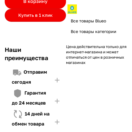
В корзину
частями.
Если лимит ниже стоимости товара, недостающую
и Первого взноса (в случае необходимости)
сумму нужно внести Первым взносом
Купить в 1 клик
4. Иметь достаточно средств для внесения первой части платежа
Все товары Blueo
и Первого взноса (в случае необходимости)
Все товары категории
Цена действительна только для
Наши
интернет-магазина и может
преимущества
отличаться от цен в розничных
магазинах
Отправим
сегодня
Гарантия
до 24 месяцев
14 дней на
обмен товара