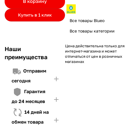
В корзину
частями.
Если лимит ниже стоимости товара, недостающую
и Первого взноса (в случае необходимости)
сумму нужно внести Первым взносом
Купить в 1 клик
4. Иметь достаточно средств для внесения первой части платежа
Все товары Blueo
и Первого взноса (в случае необходимости)
Все товары категории
Цена действительна только для
Наши
интернет-магазина и может
преимущества
отличаться от цен в розничных
магазинах
Отправим
сегодня
Гарантия
до 24 месяцев
14 дней на
обмен товара