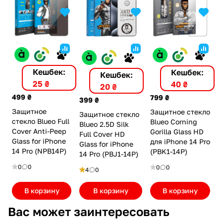
Кешбек:
Кешбек:
Кешбек:
25 ₴
40 ₴
20 ₴
499 ₴
799 ₴
399 ₴
Защитное
Защитное стекло
Защитное стекло
стекло Blueo Full
Blueo Corning
Blueo 2.5D Silk
Cover Anti-Peep
Gorilla Glass HD
Full Cover HD
Glass for iPhone
для iPhone 14 Pro
Glass for iPhone
14 Pro (NPB14P)
(PBK1-14P)
14 Pro (PBJ1-14P)
0
0
0
0
4
0
В корзину
В корзину
В корзину
Вас может заинтересовать