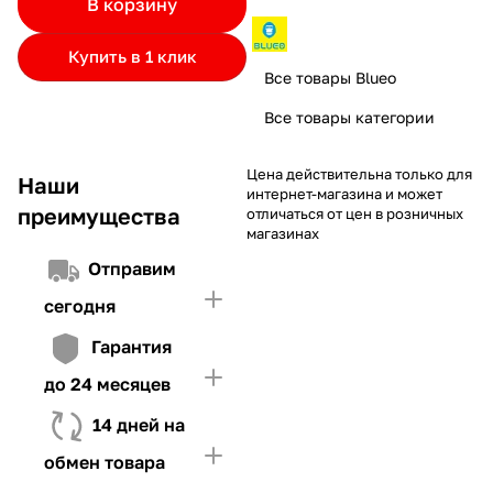
В корзину
частями.
Если лимит ниже стоимости товара, недостающую
и Первого взноса (в случае необходимости)
сумму нужно внести Первым взносом
Купить в 1 клик
4. Иметь достаточно средств для внесения первой части платежа
Все товары Blueo
и Первого взноса (в случае необходимости)
Все товары категории
Цена действительна только для
Наши
интернет-магазина и может
преимущества
отличаться от цен в розничных
магазинах
Отправим
сегодня
Гарантия
до 24 месяцев
14 дней на
обмен товара