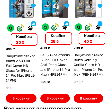
Кешбек:
Кешбек:
Кешбек:
40 ₴
25 ₴
20 ₴
799 ₴
499 ₴
399 ₴
Защитное стекло
Защитное стекло
Защитное стекло
Blueo Corning
Blueo Full Cover
Blueo 2.5D Silk
Gorilla Glass HD
Anti-Peep Glass
Full Cover HD
для iPhone 14 Pro
для iPhone 14 Pro
Glass for iPhone
Max (PBK1-14PM)
Max (NPB14PM)
14 Pro Max (PBJ1-
14PM)
0
0
0
0
0
0
В корзину
В корзину
В корзину
Вас может заинтересовать