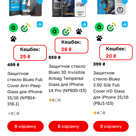
Кешбек:
Кешбек:
28 ₴
Кешбек:
20 ₴
25 ₴
559 ₴
399 ₴
499 ₴
Защитное стекло
Blueo 3D Invisible
Защитное
Защитное
Airbag Tempered
стекло Blueo
стекло Blueo Full
Glass для iPhone
2.5D Silk Full
Cover Anti-Peep
14 Pro (NPB35-I15)
Cover HD Glass
Glass для iPhone
для iPhone 15/16
15/16 (NPB14-
5
0
(PBJ1-I15)
156.1)
4
0
0
0
В корзину
В корзину
В корзину