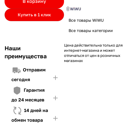
В корзину
частями.
Если лимит ниже стоимости товара, недостающую
и Первого взноса (в случае необходимости)
сумму нужно внести Первым взносом
Купить в 1 клик
4. Иметь достаточно средств для внесения первой части платежа
Все товары WiWU
и Первого взноса (в случае необходимости)
Все товары категории
Цена действительна только для
Наши
интернет-магазина и может
преимущества
отличаться от цен в розничных
магазинах
Отправим
сегодня
Гарантия
до 24 месяцев
14 дней на
обмен товара