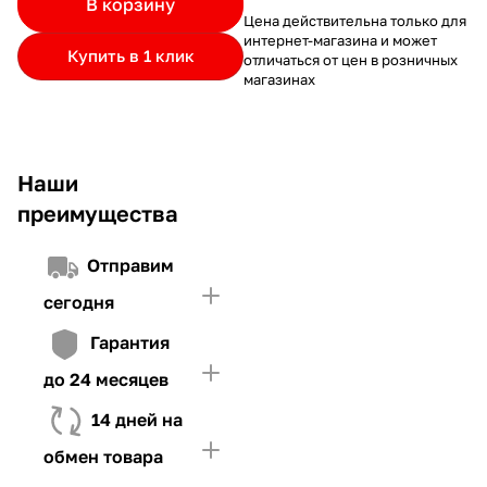
В корзину
частями.
Если лимит ниже стоимости товара, недостающую
и Первого взноса (в случае необходимости)
Цена действительна только для
интернет-магазина и может
сумму нужно внести Первым взносом
Купить в 1 клик
отличаться от цен в розничных
4. Иметь достаточно средств для внесения первой части платежа
магазинах
и Первого взноса (в случае необходимости)
Наши
преимущества
Отправим
сегодня
Гарантия
до 24 месяцев
14 дней на
обмен товара