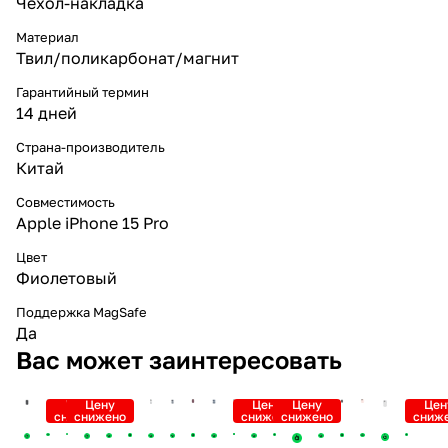
Чехол-накладка
Материал
Твил/поликарбонат/магнит
Гарантийный термин
14 дней
Страна-производитель
Китай
Совместимость
Apple iPhone 15 Pro
Цвет
Фиолетовый
Поддержка MagSafe
Да
Вас может заинтересовать
Цену
Цену
Цену
Цену
Цен
снижено
снижено
снижено
снижено
сниж