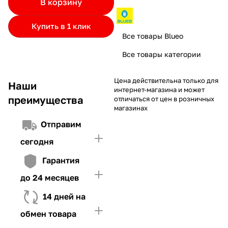
В корзину
частями.
Если лимит ниже стоимости товара, недостающую
и Первого взноса (в случае необходимости)
сумму нужно внести Первым взносом
Купить в 1 клик
4. Иметь достаточно средств для внесения первой части платежа
Все товары Blueo
и Первого взноса (в случае необходимости)
Все товары категории
Цена действительна только для
Наши
интернет-магазина и может
преимущества
отличаться от цен в розничных
магазинах
Отправим
сегодня
Гарантия
до 24 месяцев
14 дней на
обмен товара