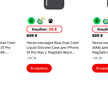
Кешбек:
35 ₴
Кешб
699 ₴
699 ₴
ual Color
Чехол-накладка Blue Dual Color
Чехол-нак
15 Pro
Liquid Silicone Case для iPhone
(AAA) для
B46-
15 Pro Max с MagSafe Black
MagSafe 
(BL045-I15PMBLK)
0
0
0
0
В корзину
В корз