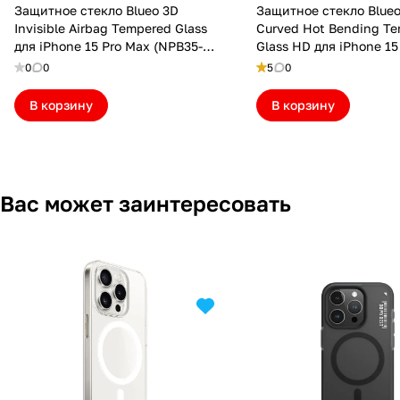
Защитное стекло Blueo 3D
Защитное стекло Blue
Invisible Airbag Tempered Glass
Curved Hot Bending T
для iPhone 15 Pro Max (NPB35-
Glass HD для iPhone 15
I15PM)
(BM6568-I15PM)
0
0
5
0
В корзину
В корзину
Вас может заинтересовать