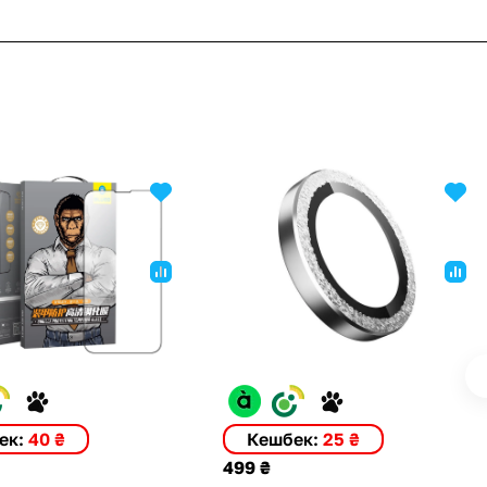
ек:
40 ₴
Кешбек:
25 ₴
499 ₴