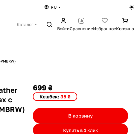
RU
Каталог
Войти
Сравнение
Избранное
Корзина
I15PMBRW)
699 ₴
ather
Кешбек:
35 ₴
ax с
5PMBRW)
В корзину
Купить в 1 клик