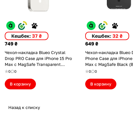
Кешбек:
37 ₴
Кешбек:
32 ₴
749 ₴
649 ₴
Чехол-накладка Blueo Crystal
Чехол-накладка Blueo D
Drop PRO Case для iPhone 15 Pro
Phone Case для iPhone 
Max с MagSafe Transparent
Max с MagSafe Black (
(B41-I15PMTR)
I15PMBLK)
0
0
0
0
В корзину
В корзину
Назад к списку