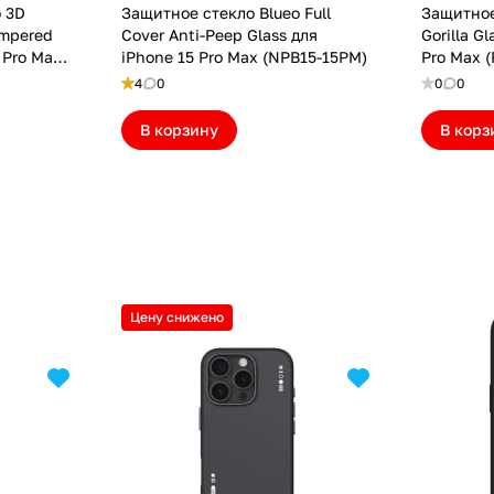
o 3D
Защитное стекло Blueo Full
Защитное
empered
Cover Anti-Peep Glass для
Gorilla G
 Pro Max
iPhone 15 Pro Max (NPB15-15PM)
Pro Max 
4
0
0
0
В корзину
В корз
Цену снижено