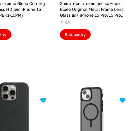
 стекло Blueo Corning
Защитное стекло для камеры
lass HD для iPhone 15
Blueo Original Metal Frame Lens
(PBK1-15PM)
Glass для iPhone 15 Pro/15 Pro
Max/16 Pro/16 Pro Max Glitter
0
0
Diamond (NPB27-15DMD)
ину
В корзину