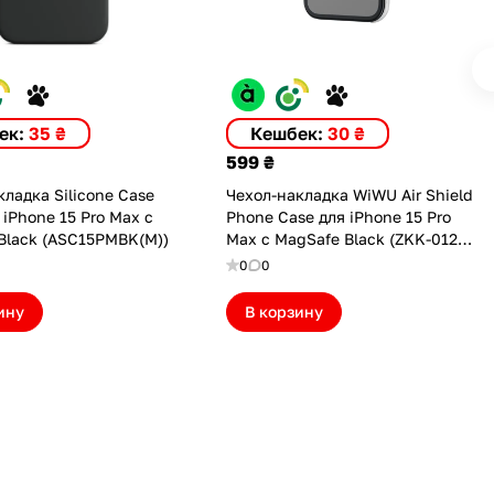
ек:
35 ₴
Кешбек:
30 ₴
599 ₴
ладка Silicone Case
Чехол-накладка WiWU Air Shield
 iPhone 15 Pro Max с
Phone Case для iPhone 15 Pro
Black (ASC15PMBK(M))
Max с MagSafe Black (ZKK-012-
I15PMBK)
0
0
ину
В корзину