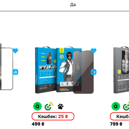
Да
Кешбек:
25 ₴
Кешб
499 ₴
799 ₴