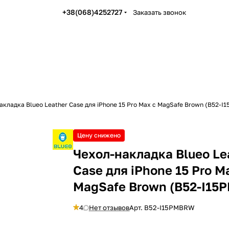
+38(068)4252727
Заказать звонок
акладка Blueo Leather Case для iPhone 15 Pro Max с MagSafe Brown (B52-
Цену снижено
Чехол-накладка Blueo Le
Case для iPhone 15 Pro M
MagSafe Brown (B52-I1
4
Нет отзывов
Арт.
B52-I15PMBRW