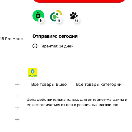
6
6
6
nk
Отправим: сегодня
15 Pro Max с
Гарантия: 14 дней
Bank
ение monobank
 откройте карту и создайте
ит на Покупку по частям.
упный лимит на покупку частями.
Если лимит
 первой части платежа и Первого
тающую сумму нужно внести Первым взносом
я внесения первой части платежа и Первого
Все товары Blueo
Все товары категории
)
Цена действительна только для интернет-магазина и
может отличаться от цен в розничных магазинах