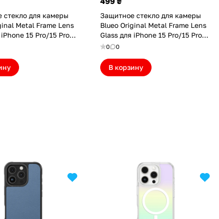
499 ₴
 стекло для камеры
Защитное стекло для камеры
ginal Metal Frame Lens
Blueo Original Metal Frame Lens
 iPhone 15 Pro/15 Pro
Glass для iPhone 15 Pro/15 Pro
ro/16 Pro Max Orange
Max/16 Pro/16 Pro Max Glitter
0
0
5ORG)
Diamond (NPB27-15DMD)
ину
В корзину