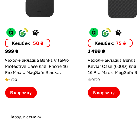
Кешбек:
50 ₴
Кешбек:
75 ₴
999 ₴
1 499 ₴
Чехол-накладка Benks VitaPro
Чехол-накладка Benks 
Protective Case для iPhone 16
Kevlar Case (600D) для
Pro Max с MagSafe Black
16 Pro Max с MagSafe B
(6948005909536)
(6948005905002)
4
0
0
0
В корзину
В корзину
Назад к списку