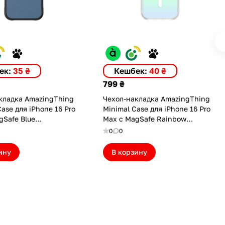
ек:
35 ₴
Кешбек:
40 ₴
799 ₴
кладка AmazingThing
Чехол-накладка AmazingThing
ase для iPhone 16 Pro
Minimal Case для iPhone 16 Pro
gSafe Blue
Max с MagSafe Rainbow
PGMBU)
(IP166.9PMMINRB)
0
0
ину
В корзину