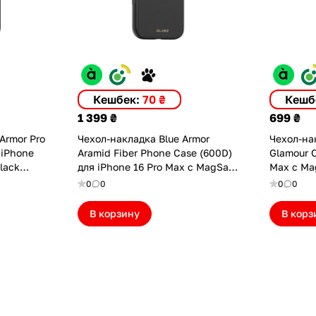
Кешбек:
70 ₴
Кешб
1 399 ₴
699 ₴
Armor Pro
Чехол-накладка Blue Armor
Чехол-на
 iPhone
Aramid Fiber Phone Case (600D)
Glamour C
lack
для iPhone 16 Pro Max с MagSafe
Max с Ma
Black (BL060I-16PMBLK)
(IP166.9
0
0
0
0
В корзину
В корз