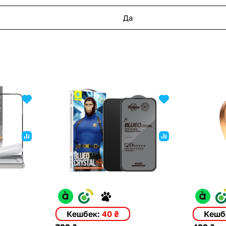
Да
Кешбек:
40 ₴
Кешб