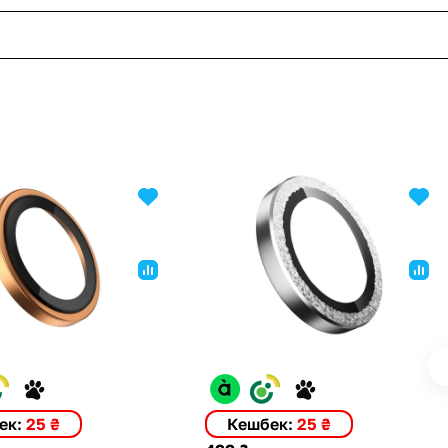
ек:
25 ₴
Кешбек:
25 ₴