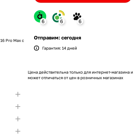
6
6
6
nk
Отправим: сегодня
16 Pro Max с
Гарантия: 14 дней
Bank
ение monobank
 откройте карту и создайте
ит на Покупку по частям.
упный лимит на покупку частями.
Если лимит
Цена действительна только для интернет-магазина и
 первой части платежа и Первого
тающую сумму нужно внести Первым взносом
может отличаться от цен в розничных магазинах
я внесения первой части платежа и Первого
)