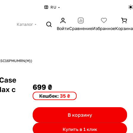
RU
Каталог
Войти
Сравнение
Избранное
Корзина
e (ASC16PMUMRN(M))
 Case
699 ₴
Max с
Кешбек:
35 ₴
В корзину
Купить в 1 клик