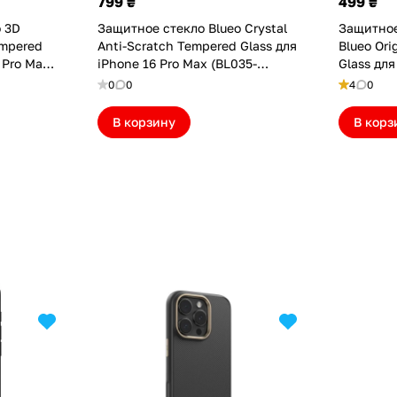
799 ₴
499 ₴
o 3D
Защитное стекло Blueo Crystal
Защитное
empered
Anti-Scratch Tempered Glass для
Blueo Ori
 Pro Max
iPhone 16 Pro Max (BL035-
Glass для
1-16P6.9)
16P6.9)
Max/16 P
0
0
4
0
(NPB27-1
В корзину
В корз