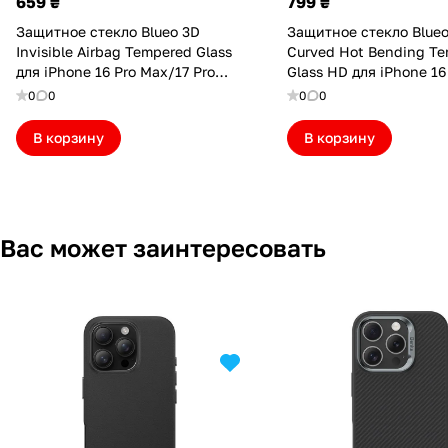
659 ₴
799 ₴
Защитное стекло Blueo 3D
Защитное стекло Blue
Invisible Airbag Tempered Glass
Curved Hot Bending T
для iPhone 16 Pro Max/17 Pro
Glass HD для iPhone 16
Max (NPB35-I17PM)
(with Applicator) (BL04
0
0
0
0
В корзину
В корзину
Вас может заинтересовать