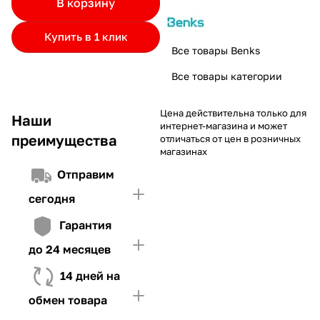
В корзину
частями.
Если лимит ниже стоимости товара, недостающую
и Первого взноса (в случае необходимости)
сумму нужно внести Первым взносом
Купить в 1 клик
4. Иметь достаточно средств для внесения первой части платежа
Все товары Benks
и Первого взноса (в случае необходимости)
Все товары категории
Цена действительна только для
Наши
интернет-магазина и может
преимущества
отличаться от цен в розничных
магазинах
Отправим
сегодня
Гарантия
до 24 месяцев
14 дней на
обмен товара