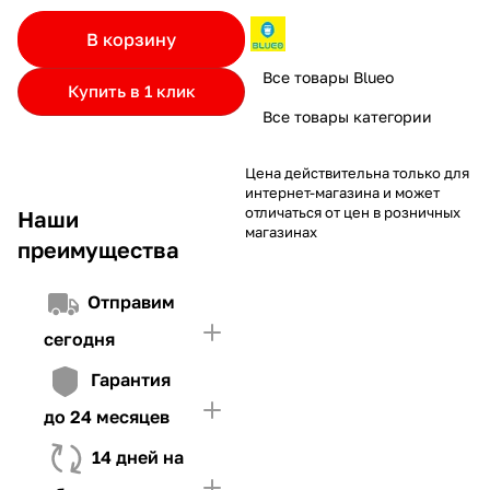
частями.
Если лимит ниже стоимости товара, недостающую
и Первого взноса (в случае необходимости)
В корзину
сумму нужно внести Первым взносом
4. Иметь достаточно средств для внесения первой части платежа
Все товары Blueo
Купить в 1 клик
и Первого взноса (в случае необходимости)
Все товары категории
Цена действительна только для
интернет-магазина и может
отличаться от цен в розничных
Наши
магазинах
преимущества
Отправим
сегодня
Гарантия
до 24 месяцев
14 дней на