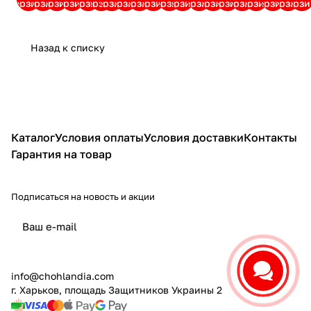
корзину
корзину
корзину
корзину
корзину
корзину
корзину
корзину
корзину
корзину
корзину
корзину
корзину
корзину
корзину
корзину
корзину
корзину
корзину
корзи
Назад к списку
Каталог
Условия оплаты
Условия доставки
Контакты
Гарантия на товар
Подписаться на новость и акции
политикой конфиденциальности
info@chohlandia.com
г. Харьков, площадь Защитников Украины 2