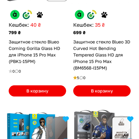
Кешбек:
40 ₴
Кешбек:
35 ₴
799 ₴
699 ₴
Защитное стекло Blueo
Защитное стекло Blueo 3D
Corning Gorilla Glass HD
Curved Hot Bending
для iPhone 15 Pro Max
Tempered Glass HD для
(PBK1-15PM)
iPhone 15 Pro Max
(BM6568-I15PM)
0
0
5
0
В корзину
В корзину