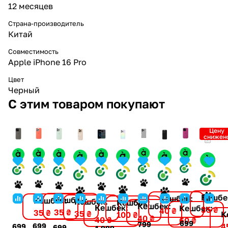
12 месяцев
Страна-производитель
Китай
Совместимость
Apple iPhone 16 Pro
Цвет
Черный
С этим товаром покупают
Цену
снижен
Кешбе
Кешбек:
Кешбек:
Кешбек:
Кешбек:
Кешбек:
Кешбек:
Кешбек:
Кешбек:
35 ₴
40 ₴
35 ₴
35 ₴
35 ₴
К
100 ₴
40 ₴
40 ₴
60 ₴
699
799
699
4
699
699