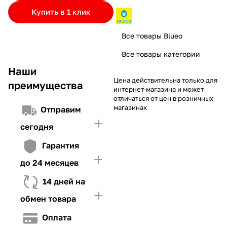
частями.
Если лимит ниже стоимости товара, недостающую
и Первого взноса (в случае необходимости)
Купить в 1 клик
сумму нужно внести Первым взносом
4. Иметь достаточно средств для внесения первой части платежа
Все товары Blueo
и Первого взноса (в случае необходимости)
Все товары категории
Наши
Цена действительна только для
преимущества
интернет-магазина и может
отличаться от цен в розничных
магазинах
Отправим
сегодня
Гарантия
до 24 месяцев
14 дней на
обмен товара
Оплата