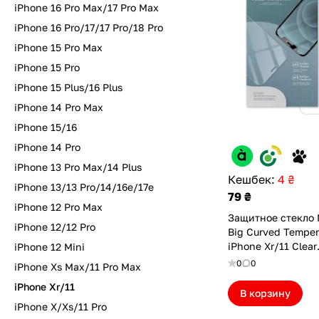
iPhone 16 Pro Max/17 Pro Max
iPhone 16 Pro/17/17 Pro/18 Pro
iPhone 15 Pro Max
iPhone 15 Pro
iPhone 15 Plus/16 Plus
iPhone 14 Pro Max
iPhone 15/16
iPhone 14 Pro
iPhone 13 Pro Max/14 Plus
Кешбек:
4 ₴
iPhone 13/13 Pro/14/16e/17e
79 ₴
iPhone 12 Pro Max
Защитное стекло M
iPhone 12/12 Pro
Big Curved Temper
iPhone Xr/11 Clear
iPhone 12 Mini
(MTBL25D11PCL)
0
0
iPhone Xs Max/11 Pro Max
iPhone Xr/11
В корзину
iPhone X/Xs/11 Pro