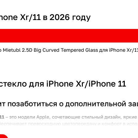
hone Xr/11 в 2026 году
 Mietubl 2.5D Big Curved Tempered Glass для iPhone Xr/
текло для iPhone Xr/iPhone 11
ит позаботиться о дополнительной з
11
– это модели Apple, сочетающие стильный дизайн, яркие 
беспечивает превосходную цветопередачу и комфорт в испо
итное стекло – это надежный способ сохранить его безупр