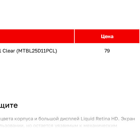
Цена
11 Clear (MTBL25D11PCL)
79
ащите
цвета корпуса и большой дисплей Liquid Retina HD. Экран
льзовании, но остается уязвимым к механическим
ечный вид даже при интенсивной эксплуатации.