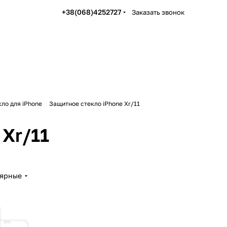
+38(068)4252727
Заказать звонок
ло для iPhone
Защитное стекло iPhone Xr/11
Xr/11
лярные