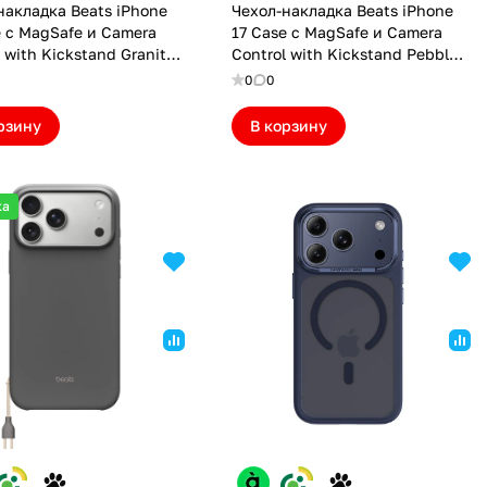
накладка Beats iPhone
Чехол-накладка Beats iPhone
e с MagSafe и Camera
17 Case с MagSafe и Camera
 with Kickstand Granite
Control with Kickstand Pebble
BTS17GGRY)
Pink (BTS17PBPK)
0
0
рзину
В корзину
ка