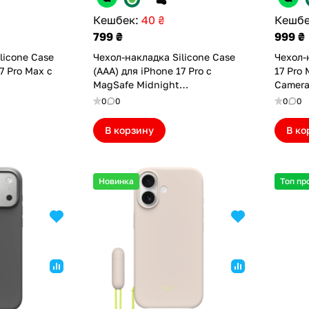
Кешбек:
40 ₴
Кешбе
799 ₴
999 ₴
licone Case
Чехол-накладка Silicone Case
Чехол-
7 Pro Max с
(AAA) для iPhone 17 Pro с
17 Pro
MagSafe Midnight
Camera
(ASC17PMD(M))
Granit
0
0
0
0
В корзину
В ко
Новинка
Топ пр