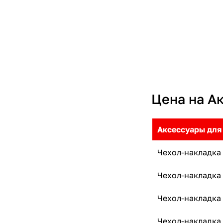
Apple iPhone 16e
Розовый
Apple iPhone 16 Plus
Синий
Apple iPhone 16e
Красный
Apple iPhone 17 Pro Max
Серый
Apple iPhone 17 Pro
Коричневый
Apple iPhone 17 Air
Цена на Ак
Прозрачный
Apple iPhone 17
Голубой
Аксессуары для
Фиолетовый
Чехол-накладка S
Оранжевый
Бежевий
Чехол-накладка S
Прозрачный/белый
Чехол-накладка B
Чехол-накладка S