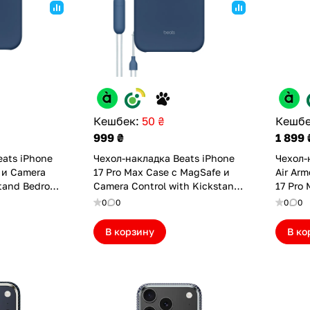
Кешбек:
50 ₴
Кешбе
999 ₴
1 899 
eats iPhone
Чехол-накладка Beats iPhone
Чехол-
 и Camera
17 Pro Max Case с MagSafe и
Air Arm
stand Bedrock
Camera Control with Kickstand
17 Pro
Bedrock Blue (BTS17PMBRBL)
(69480
0
0
0
0
В корзину
В ко