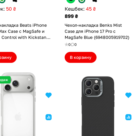
к:
50 ₴
Кешбек:
45 ₴
899 ₴
накладка Beats iPhone
Чехол-накладка Benks Mist
 Max Case с MagSafe и
Case для iPhone 17 Pro с
 Control with Kickstand
MagSafe Blue (6948005919702)
e Gray (BTS17PMGGRY)
0
0
рзину
В корзину
одаж