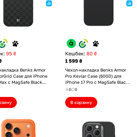
к:
95 ₴
Кешбек:
80 ₴
₴
1 599 ₴
накладка Benks Armor
Чехол-накладка Benks Armor
orGrid Case для iPhone
Pro Kevlar Case (600D) для
 Max с MagSafe Black
iPhone 17 Pro с MagSafe Black
05962012)
(6948005963088)
0
0
рзину
В корзину