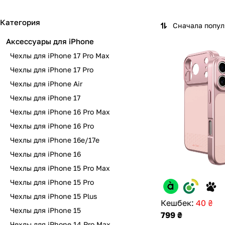
д
д
д
д
д
д
д
д
л
л
л
л
л
л
л
л
Категория
Сначала попу
я
я
я
я
я
я
я
я
Аксессуары для iPhone
i
i
i
i
i
i
i
i
P
P
P
P
P
P
P
P
Чехлы для iPhone 17 Pro Max
h
h
h
h
h
h
h
h
Чехлы для iPhone 17 Pro
o
o
o
o
o
o
o
o
Чехлы для iPhone Air
n
n
n
n
n
n
n
n
e
e
e
e
e
e
e
e
Чехлы для iPhone 17
1
1
A
1
1
1
1
1
Чехлы для iPhone 16 Pro Max
7
7
i
7
6
6
6
6
Чехлы для iPhone 16 Pro
P
P
r
P
P
e
Чехлы для iPhone 16e/17e
r
r
r
r
/
o
o
o
o
1
Чехлы для iPhone 16
M
M
7
Чехлы для iPhone 15 Pro Max
a
a
e
Чехлы для iPhone 15 Pro
x
x
Чехлы для iPhone 15 Plus
Кешбек:
40 ₴
Чехлы для iPhone 15
799 ₴
Чехлы для iPhone 14 Pro Max