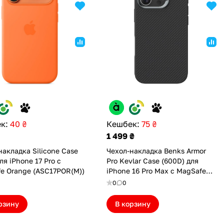
к:
40 ₴
Кешбек:
75 ₴
1 499 ₴
накладка Silicone Case
Чехол-накладка Benks Armor
ля iPhone 17 Pro с
Pro Kevlar Case (600D) для
e Orange (ASC17POR(M))
iPhone 16 Pro Max с MagSafe
Black (6948005905002)
0
0
рзину
В корзину