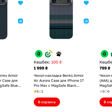
Кешбек:
100 ₴
Кешбе
1 999 ₴
799 ₴
enks Armor
Чехол-накладка Benks Armor
Чехол-
r Case для
Air Aurora Case для iPhone 17
(AAA) д
gSafe Blue
Pro Max с MagSafe Black
MagSaf
(6948005963453)
5
1
0
0
В корзину
В ко