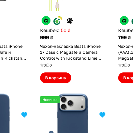
Кешбек:
50 ₴
Кешбе
999 ₴
799 ₴
eats iPhone
Чехол-накладка Beats iPhone
Чехол-
Safe и
17 Case с MagSafe и Camera
(AAA) д
th Kickstand
Control with Kickstand Lime
MagSaf
17PGGRY)
Stone (BTS17LMST)
0
0
0
0
В корзину
В ко
Новинка