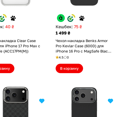
к:
40 ₴
Кешбек:
75 ₴
1 499 ₴
накладка Clear Case
Чехол-накладка Benks Armor
ля iPhone 17 Pro Max с
Pro Kevlar Case (600D) для
e (ACC17PM(M))
iPhone 16 Pro с MagSafe Black
(6948005904999)
4.5
0
рзину
В корзину