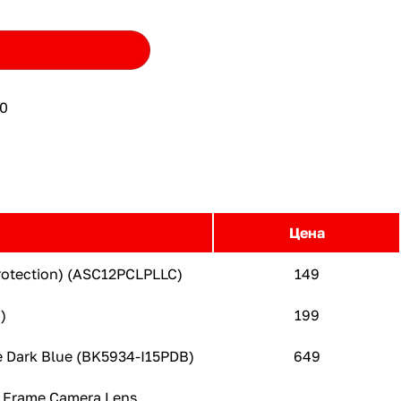
0
Цена
Protection) (ASC12PCLPLLC)
149
)
199
e Dark Blue (BK5934-I15PDB)
649
l Frame Camera Lens