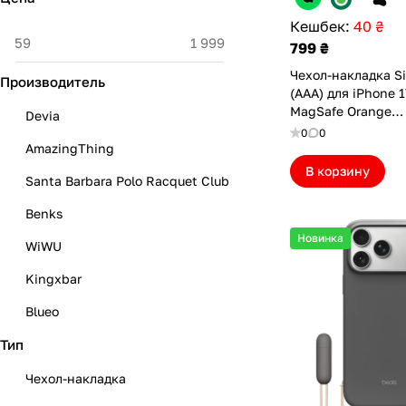
Кешбек:
40 ₴
799 ₴
Чехол-накладка Si
Производитель
(AAA) для iPhone 1
MagSafe Orange
Devia
(ASC17PMOR(M))
0
0
AmazingThing
В корзину
Santa Barbara Polo Racquet Club
Benks
Новинка
WiWU
Kingxbar
Blueo
Тип
Beats
Без бренда
Чехол-накладка