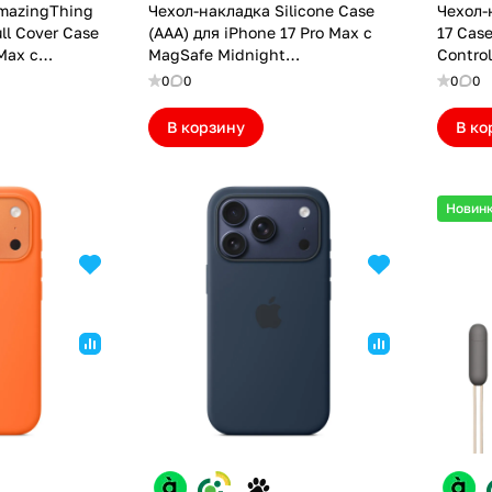
mazingThing
Чехол-накладка Silicone Case
Чехол-
ll Cover Case
(AAA) для iPhone 17 Pro Max с
17 Cas
Max с
MagSafe Midnight
Control
176.9PMMFOG)
(ASC17PMMD(M))
Gray (
0
0
0
0
В корзину
В ко
Новин