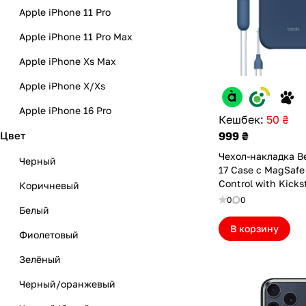
Apple iPhone 11 Pro
Арамидное волокно/
Apple iPhone 11 Pro Max
поликарбонат/магнит
Apple iPhone Xs Max
Поликарбонат/магнит
Apple iPhone X/Xs
Стекло/полиуретан
Apple iPhone 16 Pro
Поликарбонат/кристаллы
Кешбек:
50 ₴
Цвет
Apple iPhone 16 Pro Max
999 ₴
Полипропилен/магнит
Чехол-накладка B
Apple iPhone 16
Полиуретан/поликарбонат/
Черный
17 Case с MagSafe
алюминий/магнит
Control with Kick
Apple iPhone 12
Коричневый
Blue (BTS17BRBL)
0
0
Apple iPhone 12 Pro Max
Белый
В корзину
Apple iPhone 7/8/SE
Фиолетовый
(2020/2022)
Зелёный
Apple iPhone 13 Pro Max
Черный/оранжевый
Apple iPhone 13