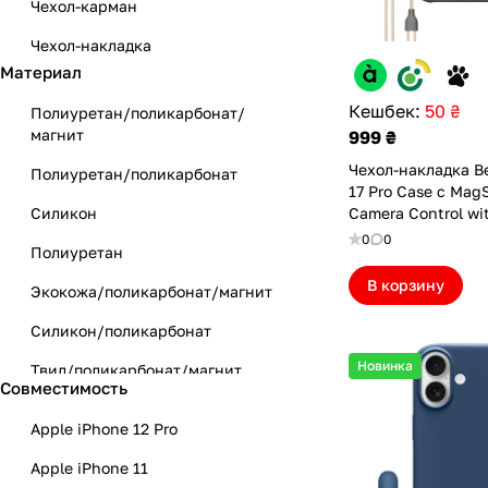
Чехол-карман
Чехол-накладка
Материал
Кешбек:
50 ₴
Полиуретан/поликарбонат/
магнит
999 ₴
Чехол-накладка B
Полиуретан/поликарбонат
17 Pro Case с Mag
Силикон
Camera Control wi
Granite Gray (BTS
0
0
Полиуретан
В корзину
Экокожа/поликарбонат/магнит
Силикон/поликарбонат
Новинка
Твил/поликарбонат/магнит
Совместимость
Кожа/поликарбонат/магнит
Apple iPhone 12 Pro
Кожа
Apple iPhone 11
Силикон/поликарбонат/магнит