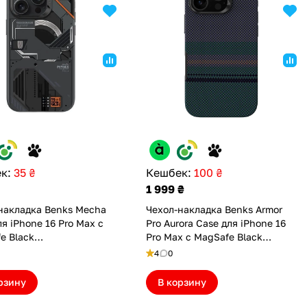
к:
35 ₴
Кешбек:
100 ₴
1 999 ₴
накладка Benks Mecha
Чехол-накладка Benks Armor
ля iPhone 16 Pro Max с
Pro Aurora Case для iPhone 16
e Black
Pro Max с MagSafe Black
05905484)
(6948005915735)
4
0
рзину
В корзину