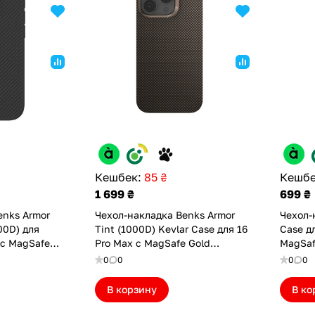
Кешбек:
85 ₴
Кешбе
1 699 ₴
699 ₴
enks Armor
Чехол-накладка Benks Armor
Чехол-
00D) для
Tint (1000D) Kevlar Case для 16
Case д
 с MagSafe
Pro Max с MagSafe Gold
MagSaf
5002)
(6948005908447)
(69480
0
0
0
0
В корзину
В ко