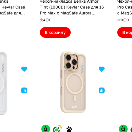
enks
Чехол-накладка Benks Armor
Чехол-
 Kevlar Case
Tint (1000D) Kevlar Case для 16
Pro Ca
agSafe для
Pro Max с MagSafe Aurora
с MagS
Green (6948005908430)
(69480
4
0
0
0
В корзину
В ко