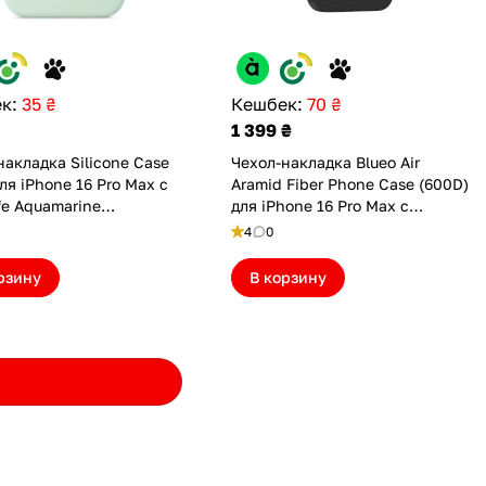
к:
35 ₴
Кешбек:
70 ₴
1 399 ₴
накладка Silicone Case
Чехол-накладка Blueo Air
ля iPhone 16 Pro Max с
Aramid Fiber Phone Case (600D)
e Aquamarine
для iPhone 16 Pro Max с
6PMAQMN(M))
MagSafe Black (BL059-
4
0
I16PMBLK)
рзину
В корзину