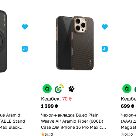
Кешбек:
70 ₴
Кешбе
1 399 ₴
699 ₴
ue Aramid
Чехол-накладка Blueo Plain
Чехол-
ATABLE Stand
Weave Air Aramid Fiber (600D)
(AAA) д
 Max Black
Case для iPhone 16 Pro Max с
MagSaf
MagSafe (BL048-I16PMGLD)
(ASC16
5
0
0
0