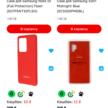
Case для Samsung Note 10
Case для Samsung S20+
(Full Protection) Flash
Midnight Blue
(SCFPSNT10FLSH)
(SCSS20PMDBL)
0
0
0
0
В корзину
В корзину
Кешбек:
10 ₴
Кешбек:
11 ₴
209 ₴
219 ₴