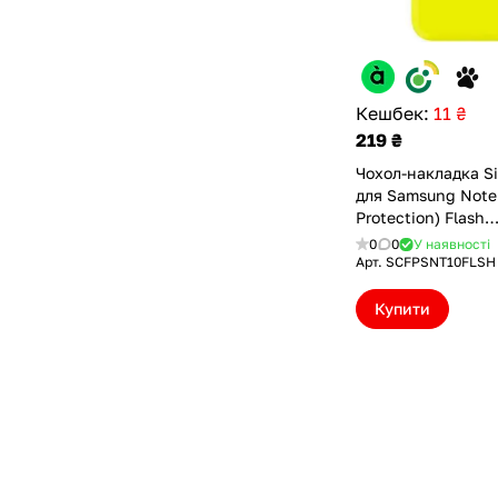
Кешбек:
11 ₴
219 ₴
Чохол-накладка Si
для Samsung Note 
Protection) Flash
(SCFPSNT10FLSH)
0
0
У наявності
Арт.
SCFPSNT10FLSH
Купити