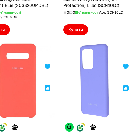
ht Blue (SCSS20UMDBL)
Protection) Lilac (SCN10LC)
У наявності
0
0
У наявності
Арт.
SCN10LC
SS20UMDBL
ити
Купити