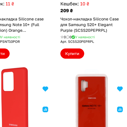
к:
11 ₴
Кешбек:
10 ₴
209 ₴
накладка Silicone case
Чохол-накладка Silicone Case
msung Note 10+ (Full
для Samsung S20+ Elegant
tion) Orange
Purple (SCSS20PEPRPL)
SNT10POR)
У наявності
0
0
У наявності
FPSNT10POR
Арт.
SCSS20PEPRPL
ити
Купити