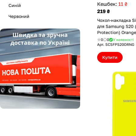
Кешбек:
11 ₴
Синій
219 ₴
Червоний
Чохол-накладка Si
для Samsung S20 (
Прозорий
Protection) Orang
Блакитний
(SCSFPS20ORNG)
0
0
У наявності
Арт.
SCSFPS20ORNG
Фіолетовий
Купити
Помаранчевий