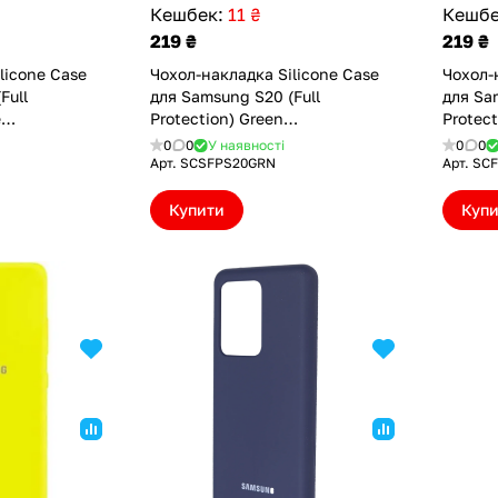
Кешбек:
11 ₴
Кешбе
219 ₴
219 ₴
licone Case
Чохол-накладка Silicone Case
Чохол-
Full
для Samsung S20 (Full
для Sa
e
Protection) Green
Protec
(SCSFPS20GRN)
(SCFP
0
0
У наявності
0
0
Арт.
SCSFPS20GRN
Арт.
SC
Купити
Куп