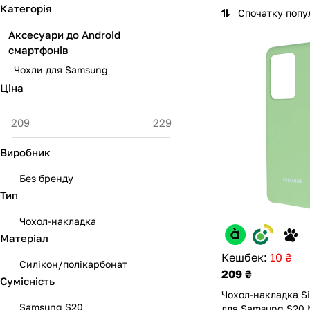
Категорія
Спочатку попу
Аксесуари до Android
смартфонів
Чохли для Samsung
Ціна
Виробник
Без бренду
Тип
Чохол-накладка
Матеріал
Кешбек:
10 ₴
Силікон/полікарбонат
209 ₴
Сумісність
Чохол-накладка Si
Samsung S20
для Samsung S20 