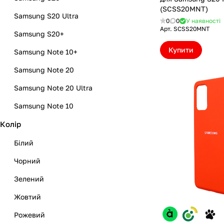
(SCSS20MNT)
Samsung S20 Ultra
0
0
У наявності
Арт.
SCSS20MNT
Samsung S20+
Купити
Samsung Note 10+
Samsung Note 20
Samsung Note 20 Ultra
Samsung Note 10
Колір
Samsung S10+
Samsung S10
Білий
Samsung S10e
Чорний
Зелений
Жовтий
Рожевий