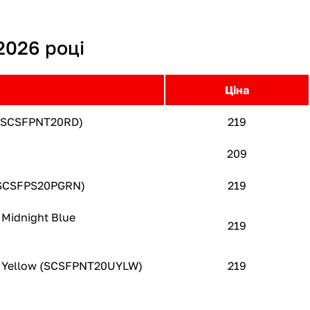
2026 році
Ціна
d (SCSFPNT20RD)
219
209
 (SCSFPS20PGRN)
219
 Midnight Blue
219
n) Yellow (SCSFPNT20UYLW)
219