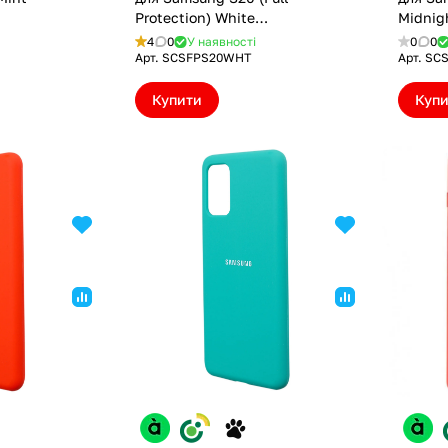
Protection) White
Midnig
(SCSFPS20WHT)
4
0
У наявності
0
0
Арт.
SCSFPS20WHT
Арт.
SC
Купити
Куп