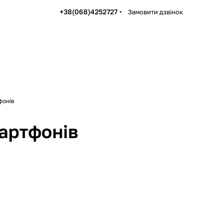
+38(068)4252727
Замовити дзвінок
фонів
мартфонів