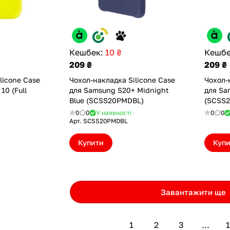
Кешбек:
10 ₴
Кешбе
209 ₴
209 ₴
licone Case
Чохол-накладка Silicone Case
Чохол-
10 (Full
для Samsung S20+ Midnight
для Sa
Blue (SCSS20PMDBL)
(SCSS
0
0
У наявності
0
0
Арт.
SCSS20PMDBL
Купити
Куп
Завантажити ще
1
2
3
...
1