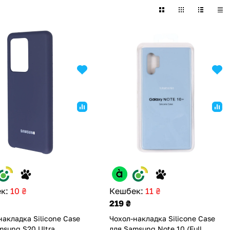
к:
10 ₴
Кешбек:
11 ₴
219 ₴
накладка Silicone Case
Чохол-накладка Silicone Case
msung S20 Ultra
для Samsung Note 10 (Full