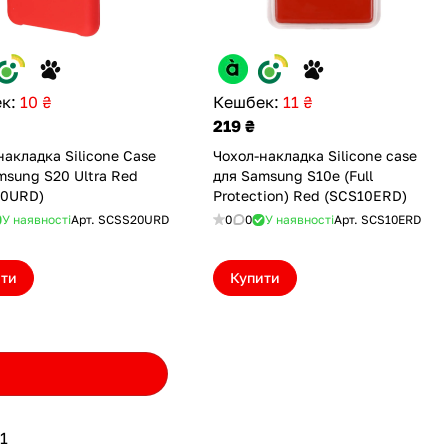
к:
10 ₴
Кешбек:
11 ₴
219 ₴
накладка Silicone Case
Чохол-накладка Silicone case
msung S20 Ultra Red
для Samsung S10e (Full
20URD)
Protection) Red (SCS10ERD)
У наявності
Арт.
SCSS20URD
0
0
У наявності
Арт.
SCS10ERD
ити
Купити
1