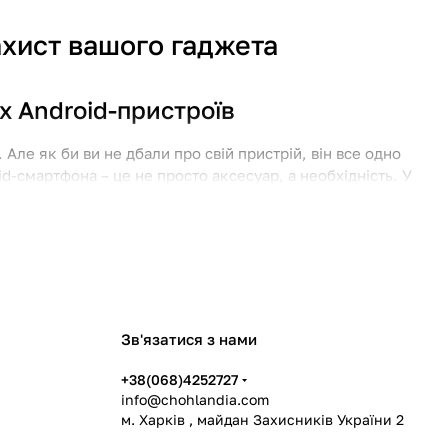
ахист вашого гаджета
х Android-пристроїв
Але як би ви не дбали про свій пристрій, він все одно
d-смартфона – це не просто аксесуар, а необхідність. У
елей:
Samsung Galaxy, Xiaomi Redmi, POCO, OPPO,
ндії
?
Зв'язатися з нами
+38(068)4252727
info@chohlandia.com
м. Харків , майдан Захисників України 2