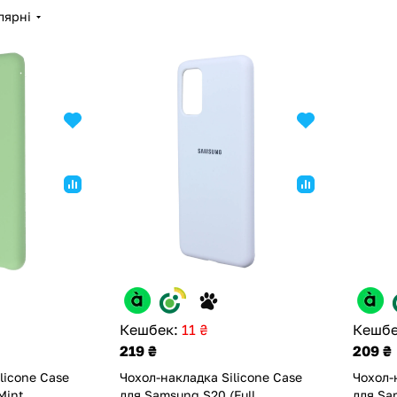
лярні
Кешбек:
11 ₴
Кешбе
219 ₴
209 ₴
licone Case
Чохол-накладка Silicone Case
Чохол-
Mint
для Samsung S20 (Full
для Sa